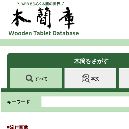
木簡をさがす
すべて
本文
キーワード
■添付画像