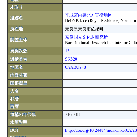
木取り
平城宮内裏北方官衙地区
遺跡名
Heijō Palace (Royal Residence, Northern
所在地
奈良県奈良市佐紀町
奈良国立文化財研究所
調査主体
Nara National Research Institute for Cult
発掘次数
13
遺構番号
SK820
地区名
6AABUS48
内容分類
国郡郷里
人名
和暦
西暦
遺構の年代観
746-748
木簡説明
DOI
http://doi.org/10.24484/mokkanko.6A