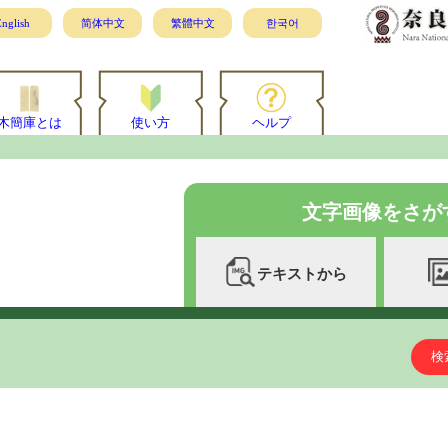
nglish
简体中文
繁體中文
한국어
木簡庫とは
使い方
ヘルプ
文字画像をさが
テキストから
検