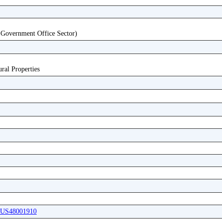
 Government Office Sector)
ural Properties
ABUS48001910