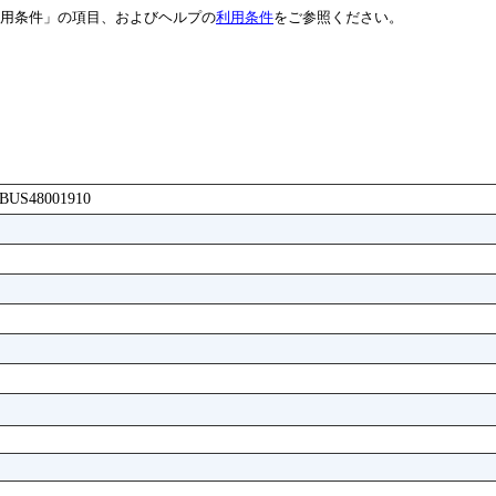
用条件」の項目、およびヘルプの
利用条件
をご参照ください。
AABUS48001910