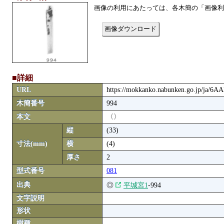
画像の利用にあたっては、各木簡の「画像利
画像ダウンロード
■詳細
URL
https://mokkanko.nabunken.go.jp/ja/6
木簡番号
994
本文
〈〉
縦
(33)
寸法(mm)
横
(4)
厚さ
2
型式番号
081
出典
◎
平城宮1
-994
文字説明
形状
樹種