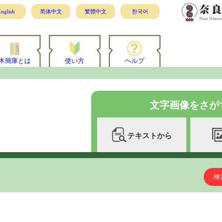
nglish
简体中文
繁體中文
한국어
木簡庫とは
使い方
ヘルプ
文字画像をさが
テキストから
検