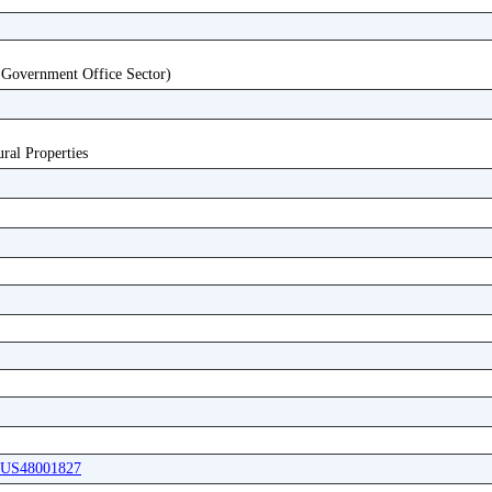
 Government Office Sector)
ural Properties
ABUS48001827