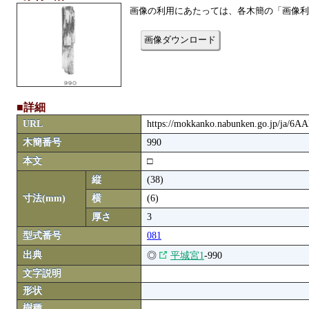
画像の利用にあたっては、各木簡の「画像利
画像ダウンロード
■詳細
URL
https://mokkanko.nabunken.go.jp/ja/6
木簡番号
990
本文
□
縦
(38)
寸法(mm)
横
(6)
厚さ
3
型式番号
081
出典
◎
平城宮1
-990
文字説明
形状
樹種