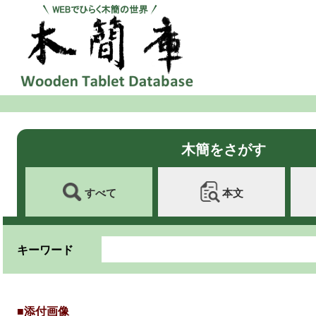
木簡をさがす
すべて
本文
キーワード
■添付画像