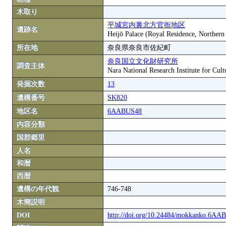
木取り
平城宮内裏北方官衙地区
遺跡名
Heijō Palace (Royal Residence, Northern
所在地
奈良県奈良市佐紀町
奈良国立文化財研究所
調査主体
Nara National Research Institute for Cult
発掘次数
13
遺構番号
SK820
地区名
6AABUS48
内容分類
国郡郷里
人名
和暦
西暦
遺構の年代観
746-748
木簡説明
DOI
http://doi.org/10.24484/mokkanko.6A