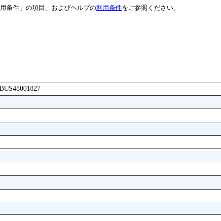
用条件」の項目、およびヘルプの
利用条件
をご参照ください。
AABUS48001827