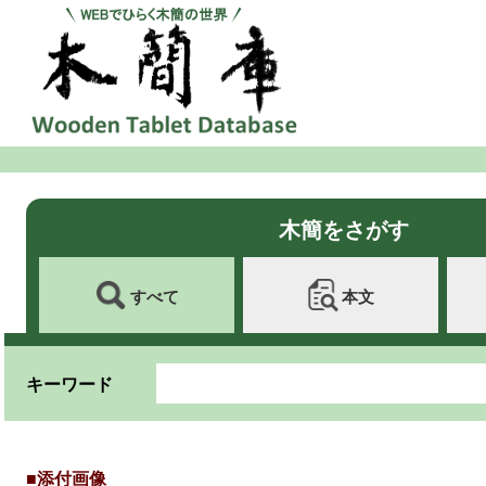
木簡をさがす
すべて
本文
キーワード
■添付画像