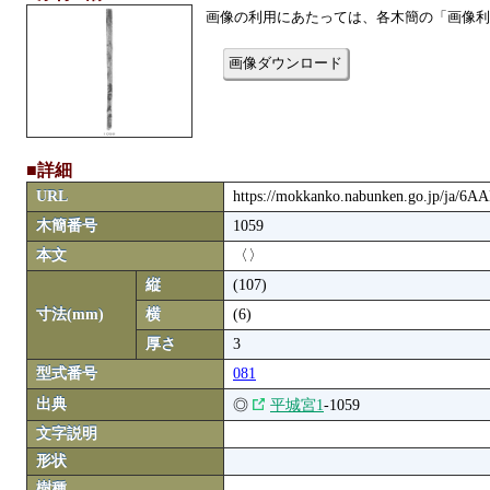
画像の利用にあたっては、各木簡の「画像利
画像ダウンロード
■詳細
URL
https://mokkanko.nabunken.go.jp/ja/6
木簡番号
1059
本文
〈〉
縦
(107)
寸法(mm)
横
(6)
厚さ
3
型式番号
081
出典
◎
平城宮1
-1059
文字説明
形状
樹種