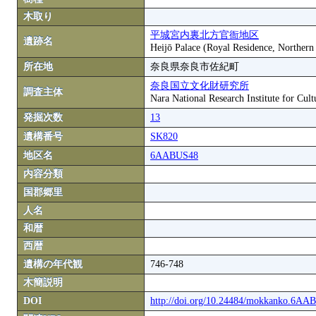
木取り
平城宮内裏北方官衙地区
遺跡名
Heijō Palace (Royal Residence, Northern
所在地
奈良県奈良市佐紀町
奈良国立文化財研究所
調査主体
Nara National Research Institute for Cult
発掘次数
13
遺構番号
SK820
地区名
6AABUS48
内容分類
国郡郷里
人名
和暦
西暦
遺構の年代観
746-748
木簡説明
DOI
http://doi.org/10.24484/mokkanko.6A