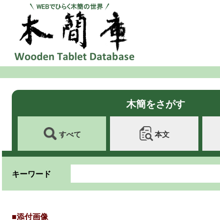
木簡をさがす
すべて
本文
キーワード
■添付画像