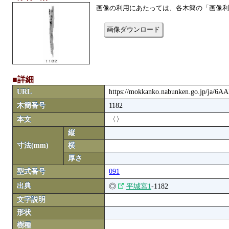
画像の利用にあたっては、各木簡の「画像利
画像ダウンロード
■詳細
URL
https://mokkanko.nabunken.go.jp/ja/6
木簡番号
1182
本文
〈〉
縦
寸法(mm)
横
厚さ
型式番号
091
出典
◎
平城宮1
-1182
文字説明
形状
樹種