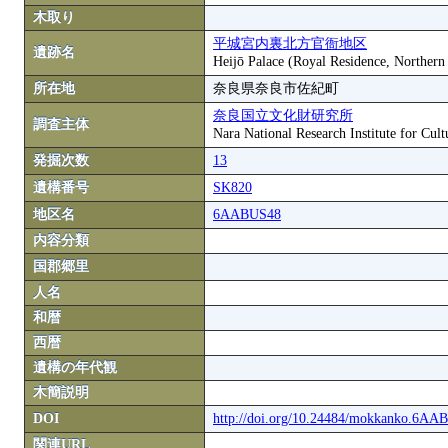
木取り
平城宮内裏北方官衙地区
遺跡名
Heijō Palace (Royal Residence, Northern
所在地
奈良県奈良市佐紀町
奈良国立文化財研究所
調査主体
Nara National Research Institute for Cult
発掘次数
13
遺構番号
SK820
地区名
6AABUS48
内容分類
国郡郷里
人名
和暦
西暦
遺構の年代観
木簡説明
DOI
http://doi.org/10.24484/mokkanko.6A
関連URL