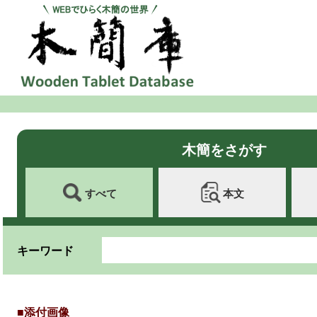
木簡をさがす
すべて
本文
キーワード
■添付画像