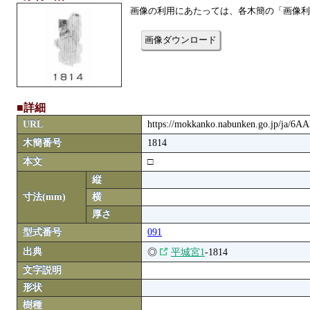
画像の利用にあたっては、各木簡の「画像利
画像ダウンロード
■詳細
URL
https://mokkanko.nabunken.go.jp/ja/6
木簡番号
1814
本文
□
縦
寸法(mm)
横
厚さ
型式番号
091
出典
◎
平城宮1
-1814
文字説明
形状
樹種