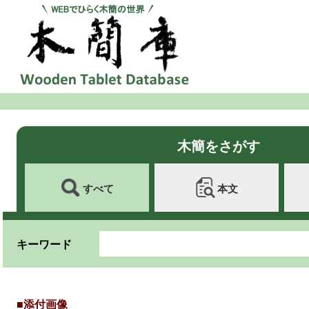
木簡をさがす
すべて
本文
キーワード
■添付画像