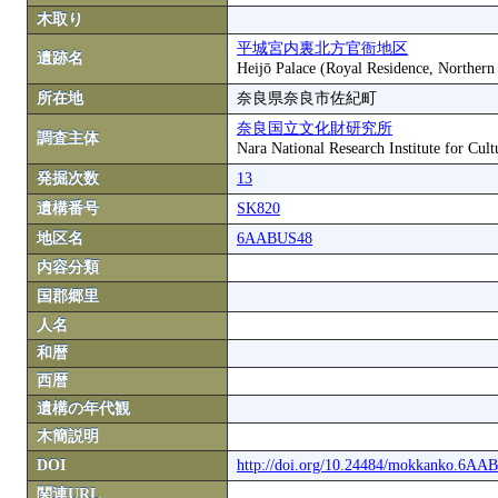
木取り
平城宮内裏北方官衙地区
遺跡名
Heijō Palace (Royal Residence, Northern
所在地
奈良県奈良市佐紀町
奈良国立文化財研究所
調査主体
Nara National Research Institute for Cult
発掘次数
13
遺構番号
SK820
地区名
6AABUS48
内容分類
国郡郷里
人名
和暦
西暦
遺構の年代観
木簡説明
DOI
http://doi.org/10.24484/mokkanko.6A
関連URL