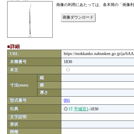
画像の利用にあたっては、各木簡の「画像利
画像ダウンロード
■詳細
URL
https://mokkanko.nabunken.go.jp/ja/6
木簡番号
1830
本文
〈〉
縦
寸法(mm)
横
厚さ
型式番号
091
出典
◎
平城宮1
-1830
文字説明
形状
樹種