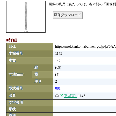
画像の利用にあたっては、各木簡の「画像利
画像ダウンロード
■詳細
URL
https://mokkanko.nabunken.go.jp/ja/6
木簡番号
1143
本文
〈〉
縦
(69)
寸法(mm)
横
(4)
厚さ
2
型式番号
081
出典
◎
平城宮1
-1143
文字説明
形状
樹種