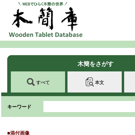
木簡をさがす
すべて
本文
キーワード
■添付画像