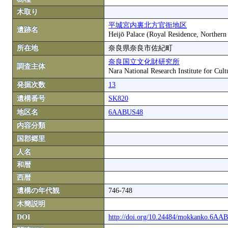
木取り
平城宮内裏北方官衙地区
遺跡名
Heijō Palace (Royal Residence, Northern
所在地
奈良県奈良市佐紀町
奈良国立文化財研究所
調査主体
Nara National Research Institute for Cult
発掘次数
13
遺構番号
SK820
地区名
6AABUS48
内容分類
国郡郷里
人名
和暦
西暦
遺構の年代観
746-748
木簡説明
DOI
http://doi.org/10.24484/mokkanko.6A