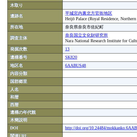
木取り
平城宮内裏北方官衙地区
遺跡名
Heijō Palace (Royal Residence, Northern
所在地
奈良県奈良市佐紀町
奈良国立文化財研究所
調査主体
Nara National Research Institute for Cult
発掘次数
13
遺構番号
SK820
地区名
6AABUS48
内容分類
国郡郷里
人名
和暦
西暦
遺構の年代観
木簡説明
DOI
http://doi.org/10.24484/mokkanko.6A
関連URL