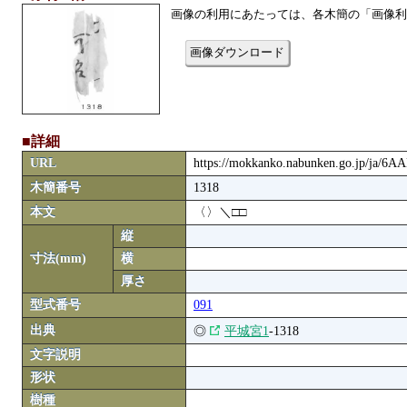
画像の利用にあたっては、各木簡の「画像利
画像ダウンロード
■詳細
URL
https://mokkanko.nabunken.go.jp/ja/6
木簡番号
1318
本文
〈〉＼□□
縦
寸法(mm)
横
厚さ
型式番号
091
出典
◎
平城宮1
-1318
文字説明
形状
樹種