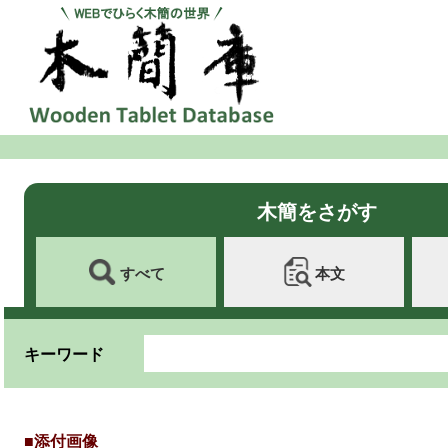
木簡をさがす
すべて
本文
キーワード
■添付画像