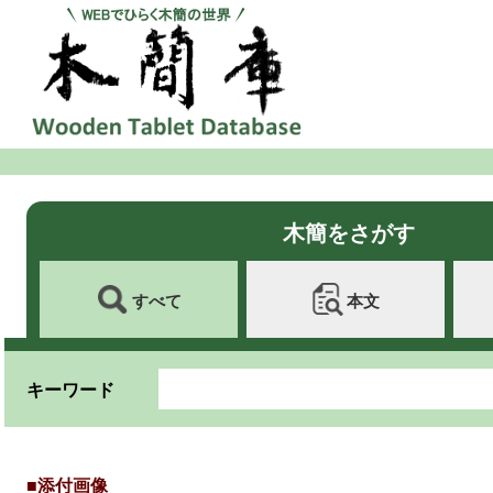
木簡をさがす
すべて
本文
キーワード
■添付画像