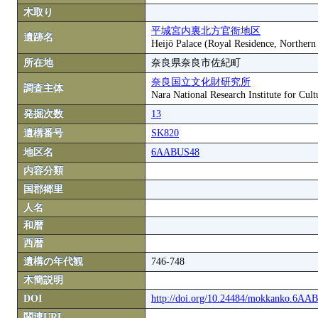
木取り
平城宮内裏北方官衙地区
遺跡名
Heijō Palace (Royal Residence, Northern
所在地
奈良県奈良市佐紀町
奈良国立文化財研究所
調査主体
Nara National Research Institute for Cult
発掘次数
13
遺構番号
SK820
地区名
6AABUS48
内容分類
国郡郷里
人名
和暦
西暦
遺構の年代観
746-748
木簡説明
DOI
http://doi.org/10.24484/mokkanko.6A
関連URL