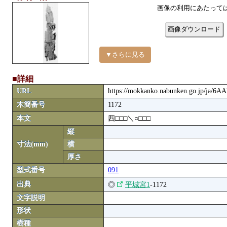
画像の利用にあたって
画像ダウンロード
▼さらに見る
■詳細
URL
https://mokkanko.nabunken.go.jp/ja/6
木簡番号
1172
本文
四□□□＼○□□□
縦
寸法(mm)
横
厚さ
型式番号
091
出典
◎
平城宮1
-1172
文字説明
形状
樹種