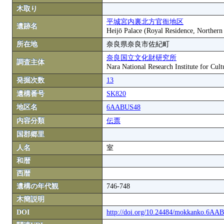
木取り
平城宮内裏北方官衙地区
遺跡名
Heijō Palace (Royal Residence, Northern
所在地
奈良県奈良市佐紀町
奈良国立文化財研究所
調査主体
Nara National Research Institute for Cult
発掘次数
13
遺構番号
SK820
地区名
6AABUS48
内容分類
伝票
国郡郷里
人名
室
和暦
西暦
遺構の年代観
746-748
木簡説明
DOI
http://doi.org/10.24484/mokkanko.6A