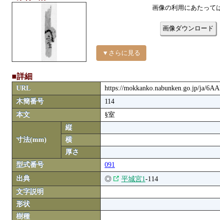
画像の利用にあたって
画像ダウンロード
▼さらに見る
■詳細
URL
https://mokkanko.nabunken.go.jp/ja/6
木簡番号
114
本文
§室
縦
寸法(mm)
横
厚さ
型式番号
091
出典
◎
平城宮1
-114
文字説明
形状
樹種