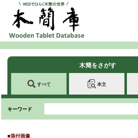
木簡をさがす
すべて
本文
キーワード
■添付画像