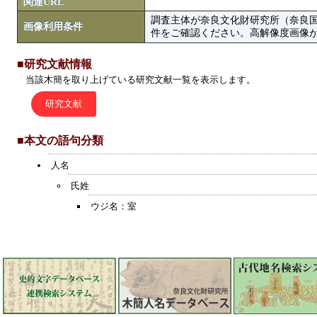
関連URL
調査主体が奈良文化財研究所（奈良
画像利用条件
件をご確認ください。高解像度画像がColbase
■研究文献情報
当該木簡を取り上げている研究文献一覧を表示します。
研究文献
■本文の語句分類
人名
氏姓
ウジ名：室