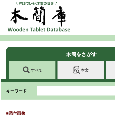
木簡をさがす
すべて
本文
キーワード
■添付画像