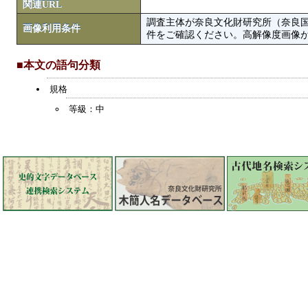
関連URL
調査主体が奈良文化財研究所（奈良
画像利用条件
件をご確認ください。高解像度画像がColbase
■本文の語句分類
規格
等級：中