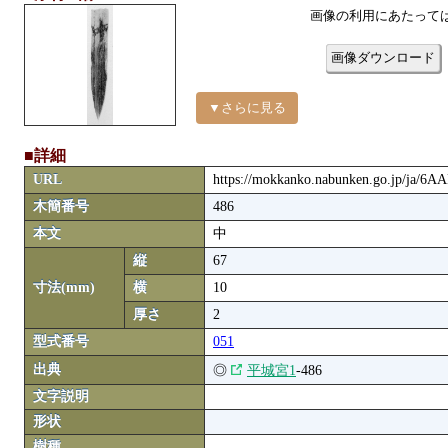
画像の利用にあたって
画像ダウンロード
▼さらに見る
■詳細
URL
https://mokkanko.nabunken.go.jp/ja/6
木簡番号
486
本文
中
縦
67
寸法(mm)
横
10
厚さ
2
型式番号
051
出典
◎
平城宮1
-486
文字説明
形状
樹種