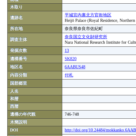
木取り
平城宮内裏北方官衙地区
遺跡名
Heijō Palace (Royal Residence, Northern
所在地
奈良県奈良市佐紀町
奈良国立文化財研究所
調査主体
Nara National Research Institute for Cult
発掘次数
13
遺構番号
SK820
地区名
6AABUS48
内容分類
付札
国郡郷里
人名
和暦
西暦
遺構の年代観
746-748
木簡説明
DOI
http://doi.org/10.24484/mokkanko.6A