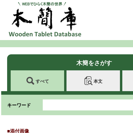
木簡をさがす
すべて
本文
キーワード
■添付画像