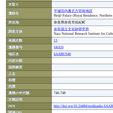
木取り
平城宮内裏北方官衙地区
遺跡名
Heijō Palace (Royal Residence, Northern
所在地
奈良県奈良市佐紀町
奈良国立文化財研究所
調査主体
Nara National Research Institute for Cult
発掘次数
13
遺構番号
SK820
地区名
6AABUS48
内容分類
国郡郷里
人名
和暦
西暦
遺構の年代観
746-748
木簡説明
DOI
http://doi.org/10.24484/mokkanko.6A
関連URL