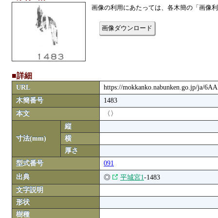
画像の利用にあたっては、各木簡の「画像利
画像ダウンロード
■詳細
URL
https://mokkanko.nabunken.go.jp/ja/6
木簡番号
1483
本文
〈〉
縦
寸法(mm)
横
厚さ
型式番号
091
出典
◎
平城宮1
-1483
文字説明
形状
樹種