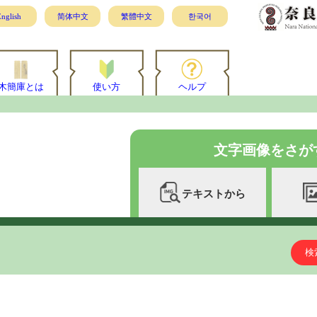
nglish
简体中文
繁體中文
한국어
木簡庫とは
使い方
ヘルプ
文字画像をさが
テキストから
検