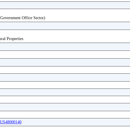
 Government Office Sector)
ural Properties
ABUS48000140