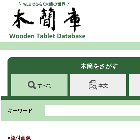
木簡をさがす
すべて
本文
キーワード
■添付画像