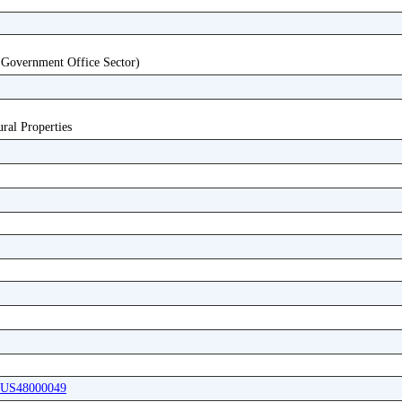
 Government Office Sector)
ural Properties
ABUS48000049