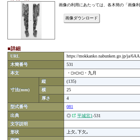
画像の利用にあたっては、各木簡の「画像利
画像ダウンロード
■詳細
URL
https://mokkanko.nabunken.go.jp/ja/6
木簡番号
531
本文
・□○□○□・九月
縦
(135)
寸法(mm)
横
25
厚さ
4
型式番号
081
出典
◎
平城宮1
-531
文字説明
形状
上欠､下欠｡