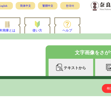
nglish
简体中文
繁體中文
한국어
木簡庫とは
使い方
ヘルプ
文字画像をさが
テキストから
検