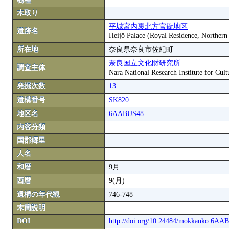
樹種
木取り
平城宮内裏北方官衙地区
遺跡名
Heijō Palace (Royal Residence, Northern
所在地
奈良県奈良市佐紀町
奈良国立文化財研究所
調査主体
Nara National Research Institute for Cult
発掘次数
13
遺構番号
SK820
地区名
6AABUS48
内容分類
国郡郷里
人名
和暦
9月
西暦
9(月)
遺構の年代観
746-748
木簡説明
DOI
http://doi.org/10.24484/mokkanko.6A