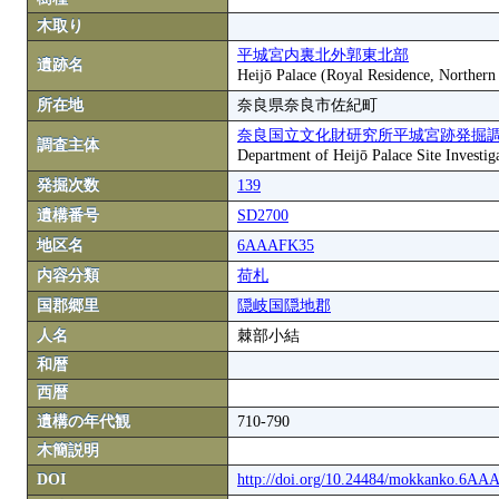
木取り
平城宮内裏北外郭東北部
遺跡名
Heijō Palace (Royal Residence, Northern 
所在地
奈良県奈良市佐紀町
奈良国立文化財研究所平城宮跡発掘
調査主体
Department of Heijō Palace Site Investiga
発掘次数
139
遺構番号
SD2700
地区名
6AAAFK35
内容分類
荷札
国郡郷里
隠岐国隠地郡
人名
棘部小結
和暦
西暦
遺構の年代観
710-790
木簡説明
DOI
http://doi.org/10.24484/mokkanko.6A