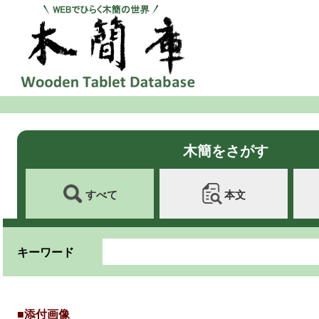
木簡をさがす
すべて
本文
キーワード
■添付画像