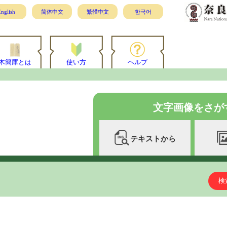
nglish
简体中文
繁體中文
한국어
木簡庫とは
使い方
ヘルプ
文字画像をさが
テキストから
検