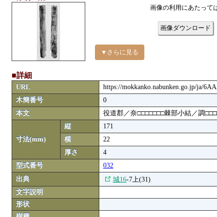
画像の利用にあたって
画像ダウンロード
▼さらに見る
■詳細
URL
https://mokkanko.nabunken.go.jp/ja/6
木簡番号
0
本文
役道郡／奈□□□□□□□棘部小結／調□□□□
縦
171
寸法(mm)
横
22
厚さ
4
型式番号
032
出典
城16
-7上(31)
文字説明
形状
樹種