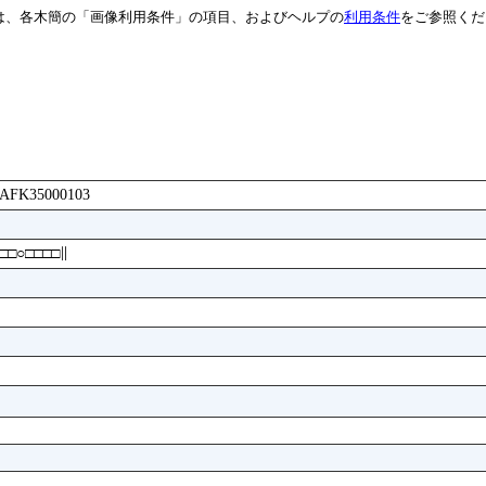
は、各木簡の「画像利用条件」の項目、およびヘルプの
利用条件
をご参照くだ
AAAFK35000103
□○□□□□∥