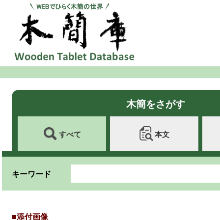
木簡をさがす
すべて
本文
キーワード
■添付画像