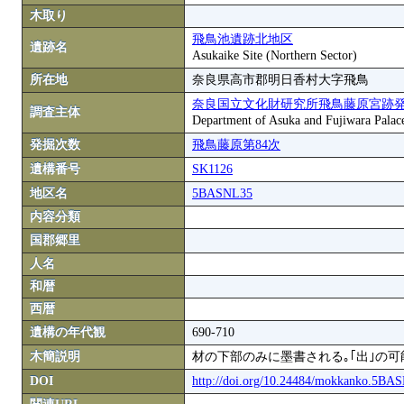
木取り
飛鳥池遺跡北地区
遺跡名
Asukaike Site (Northern Sector)
所在地
奈良県高市郡明日香村大字飛鳥
奈良国立文化財研究所飛鳥藤原宮跡
調査主体
Department of Asuka and Fujiwara Palace S
発掘次数
飛鳥藤原第84次
遺構番号
SK1126
地区名
5BASNL35
内容分類
国郡郷里
人名
和暦
西暦
遺構の年代観
690-710
木簡説明
材の下部のみに墨書される｡｢出｣の可
DOI
http://doi.org/10.24484/mokkanko.5B