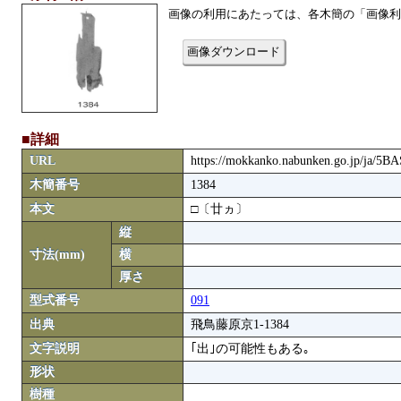
画像の利用にあたっては、各木簡の「画像利
画像ダウンロード
■詳細
URL
https://mokkanko.nabunken.go.jp/ja/5
木簡番号
1384
本文
□〔廿ヵ〕
縦
寸法(mm)
横
厚さ
型式番号
091
出典
飛鳥藤原京1-1384
文字説明
｢出｣の可能性もある｡
形状
樹種