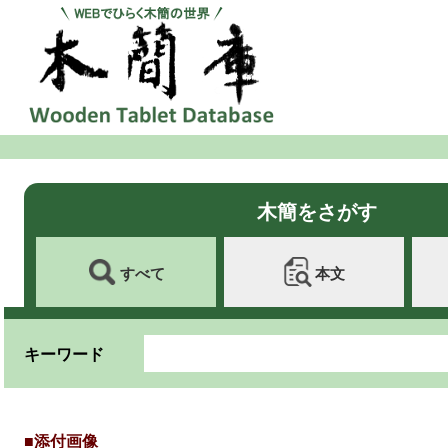
木簡をさがす
すべて
本文
キーワード
■添付画像