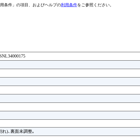
用条件」の項目、およびヘルプの
利用条件
をご参照ください。
BASNL34000175
割れ)､裏面未調整｡