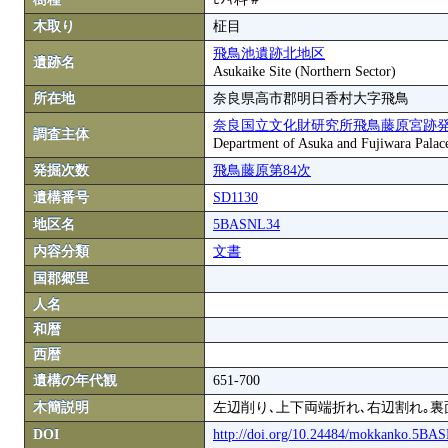
木取り
柾目
飛鳥池遺跡北地区
遺跡名
Asukaike Site (Northern Sector)
所在地
奈良県高市郡明日香村大字飛鳥
奈良国立文化財研究所飛鳥藤原宮跡
調査主体
Department of Asuka and Fujiwara Palace S
発掘次数
飛鳥藤原第84次
遺構番号
SD1130
地区名
5BASNL34
内容分類
文書
国郡郷里
人名
和暦
西暦
遺構の年代観
651-700
木簡説明
左辺削り､上下両端折れ､右辺割れ｡裏
DOI
http://doi.org/10.24484/mokkanko.5B