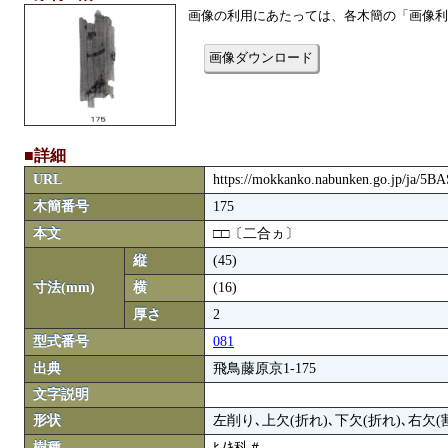
画像の利用にあたっては、各木簡の「画像利
画像ダウンロード
■詳細
URL
https://mokkanko.nabunken.go.jp/ja/5
木簡番号
175
本文
□□〔二合ヵ〕
縦
(45)
寸法(mm)
横
(16)
厚さ
2
型式番号
081
出典
飛鳥藤原京1-175
文字説明
形状
左削り､上欠(折れ)､下欠(折れ)､右欠(
樹種
ﾋﾉｷ科＃