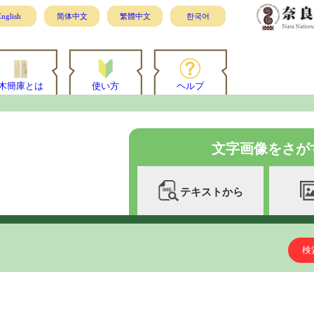
nglish
简体中文
繁體中文
한국어
木簡庫とは
使い方
ヘルプ
文字画像をさが
テキストから
検