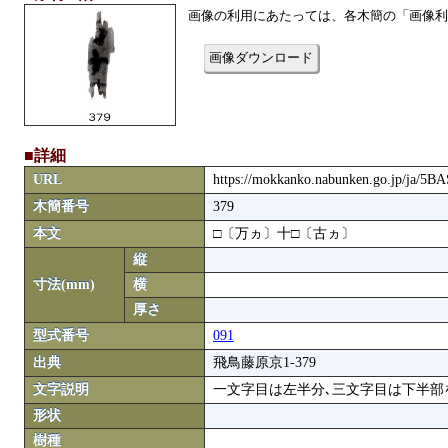
画像の利用にあたっては、各木簡の「画像利
画像ダウンロード
■詳細
URL
https://mokkanko.nabunken.go.jp/ja/5
木簡番号
379
本文
□〔万ヵ〕十□〔古ヵ〕
縦
寸法(mm)
横
厚さ
型式番号
091
出典
飛鳥藤原京1-379
文字説明
一文字目は左半分､三文字目は下半部
形状
樹種