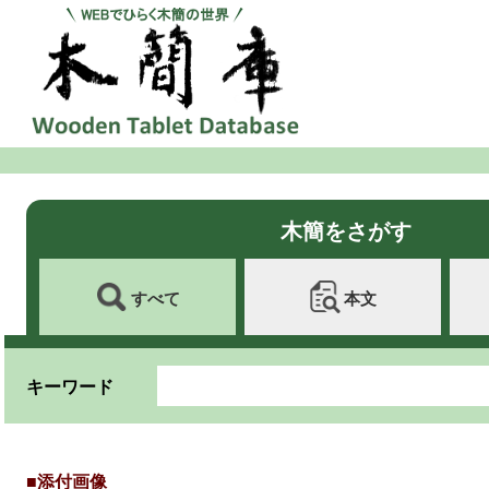
木簡をさがす
すべて
本文
キーワード
■添付画像