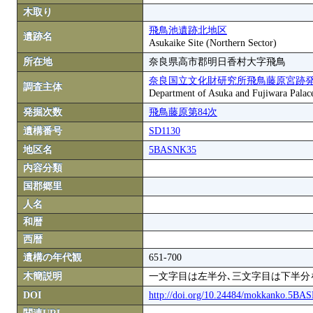
木取り
飛鳥池遺跡北地区
遺跡名
Asukaike Site (Northern Sector)
所在地
奈良県高市郡明日香村大字飛鳥
奈良国立文化財研究所飛鳥藤原宮跡
調査主体
Department of Asuka and Fujiwara Palace S
発掘次数
飛鳥藤原第84次
遺構番号
SD1130
地区名
5BASNK35
内容分類
国郡郷里
人名
和暦
西暦
遺構の年代観
651-700
木簡説明
一文字目は左半分､三文字目は下半分
DOI
http://doi.org/10.24484/mokkanko.5B