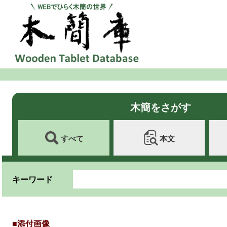
木簡をさがす
すべて
本文
キーワード
■添付画像