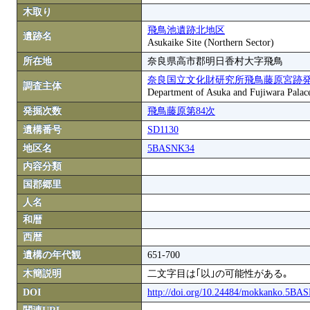
木取り
飛鳥池遺跡北地区
遺跡名
Asukaike Site (Northern Sector)
所在地
奈良県高市郡明日香村大字飛鳥
奈良国立文化財研究所飛鳥藤原宮跡
調査主体
Department of Asuka and Fujiwara Palace S
発掘次数
飛鳥藤原第84次
遺構番号
SD1130
地区名
5BASNK34
内容分類
国郡郷里
人名
和暦
西暦
遺構の年代観
651-700
木簡説明
二文字目は｢以｣の可能性がある｡
DOI
http://doi.org/10.24484/mokkanko.5B