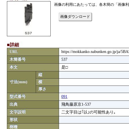
画像の利用にあたっては、各木簡の「画像利
画像ダウンロード
■詳細
URL
https://mokkanko.nabunken.go.jp/ja/5
木簡番号
537
本文
是□
縦
寸法(mm)
横
厚さ
型式番号
091
出典
飛鳥藤原京1-537
文字説明
二文字目は｢以｣の可能性あり｡
形状
樹種