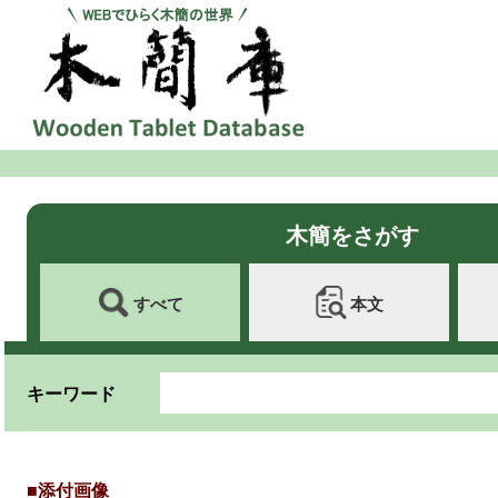
木簡をさがす
すべて
本文
キーワード
■添付画像