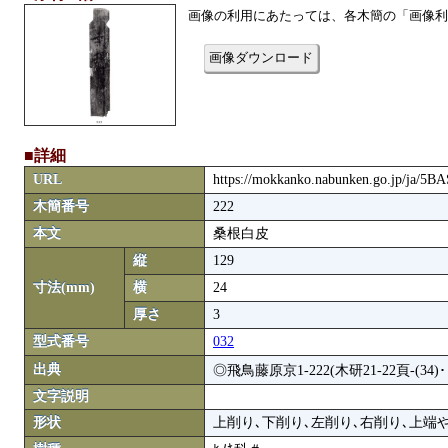
画像の利用にあたっては、各木簡の「画像利
画像ダウンロード
■詳細
URL
https://mokkanko.nabunken.go.jp/ja/5B
木簡番号
222
本文
桑根白皮
縦
129
寸法(mm)
横
24
厚さ
3
型式番号
032
出典
◎飛鳥藤原京1-222(木研21-22頁-(34)･
文字説明
形状
上削り､下削り､左削り､右削り､上端