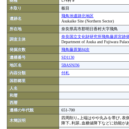
樹種
ﾋﾉｷ科＃
木取り
板目
飛鳥池遺跡北地区
遺跡名
Asukaike Site (Northern Sector)
所在地
奈良県高市郡明日香村大字飛鳥
奈良国立文化財研究所飛鳥藤原宮跡
調査主体
Department of Asuka and Fujiwara Palace S
発掘次数
飛鳥藤原第84次
遺構番号
SD1130
地区名
5BASNJ36
内容分類
付札
国郡郷里
人名
和暦
西暦
遺構の年代観
651-700
四周削り｡上端はやや丸みを帯び､表
木簡説明
降下､利尿､血糖値降下などに効能が