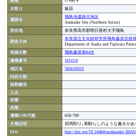
樹種
ﾋﾉｷ科＃
木取り
板目
飛鳥池遺跡北地区
遺跡名
Asukaike Site (Northern Sector)
所在地
奈良県高市郡明日香村大字飛鳥
奈良国立文化財研究所飛鳥藤原宮跡
調査主体
Department of Asuka and Fujiwara Palace S
発掘次数
飛鳥藤原第84次
遺構番号
SD1110
地区名
5BASNJ33
内容分類
国郡郷里
人名
和暦
西暦
遺構の年代観
650-700
木簡説明
四周削り｡筆馴らしのような趣きがあ
DOI
http://doi.org/10.24484/mokkanko.5BA