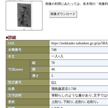
画像の利用にあたっては、各木簡の「画像利
画像ダウンロード
■詳細
URL
https://mokkanko.nabunken.go.jp/ja/5
木簡番号
748
本文
一入×入
縦
76
寸法(mm)
横
46
厚さ
5
型式番号
011
出典
飛鳥藤原京1-748
文字説明
筆馴らしのような趣があり､文字では
形状
上削り､下削り､左削り､右削り｡