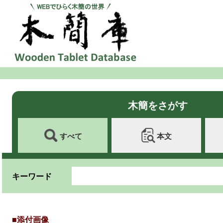
木簡をさがす
すべて
本文
キーワード
■添付画像