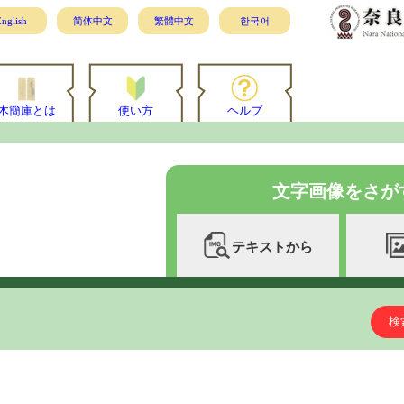
nglish
简体中文
繁體中文
한국어
木簡庫とは
使い方
ヘルプ
文字画像をさが
テキストから
検