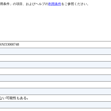
用条件」の項目、およびヘルプの
利用条件
をご参照ください。
BASNJ33000748
ない可能性もある｡