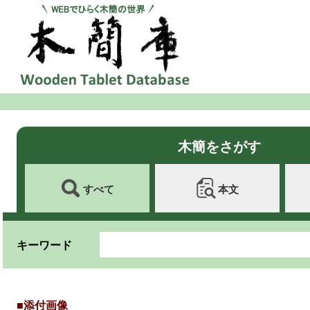
木簡をさがす
すべて
本文
キーワード
■添付画像