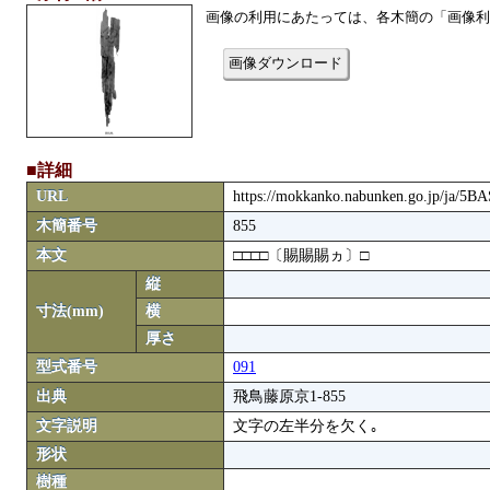
画像の利用にあたっては、各木簡の「画像利
画像ダウンロード
■詳細
URL
https://mokkanko.nabunken.go.jp/ja/5
木簡番号
855
本文
□□□□〔賜賜賜ヵ〕□
縦
寸法(mm)
横
厚さ
型式番号
091
出典
飛鳥藤原京1-855
文字説明
文字の左半分を欠く｡
形状
樹種