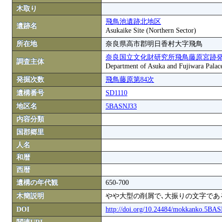
木取り
飛鳥池遺跡北地区
遺跡名
Asukaike Site (Northern Sector)
所在地
奈良県高市郡明日香村大字飛鳥
奈良国立文化財研究所飛鳥藤原宮跡
調査主体
Department of Asuka and Fujiwara Palace S
発掘次数
飛鳥藤原第84次
遺構番号
SD1110
地区名
5BASNJ33
内容分類
国郡郷里
人名
和暦
西暦
遺構の年代観
650-700
木簡説明
やや大型の削屑で､大振りの文字であ
DOI
http://doi.org/10.24484/mokkanko.5BA