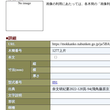
No image
画像の利用にあたっては、各木簡の「画像利
■詳細
URL
https://mokkanko.nabunken.go.jp/ja/5
木簡番号
1277上片
本文
〈〉
縦
寸法(mm)
横
厚さ
型式番号
091
出典
奈文研紀要2022-128頁-94(飛鳥藤原京1-
文字説明
形状
樹種