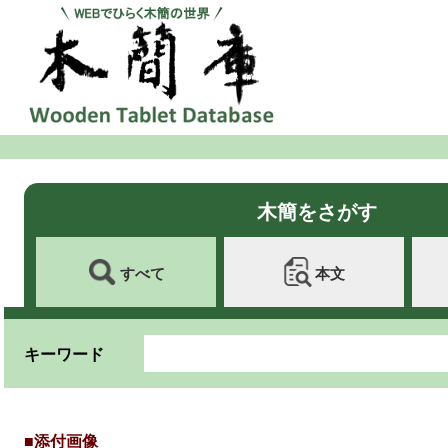
木簡をさがす
すべて
本文
キーワード
■添付画像