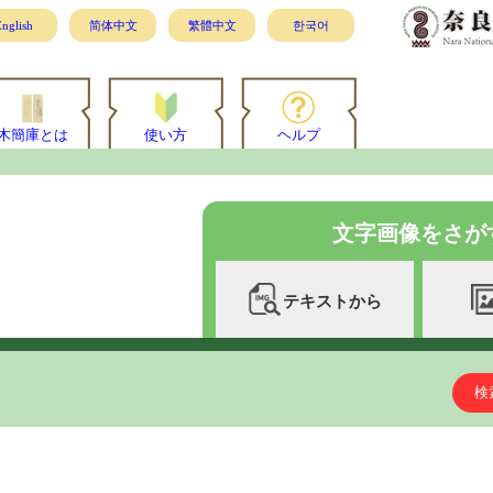
nglish
简体中文
繁體中文
한국어
木簡庫とは
使い方
ヘルプ
文字画像をさが
テキストから
検