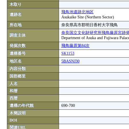
木取り
飛鳥池遺跡北地区
遺跡名
Asukaike Site (Northern Sector)
所在地
奈良県高市郡明日香村大字飛鳥
奈良国立文化財研究所飛鳥藤原宮跡
調査主体
Department of Asuka and Fujiwara Palace S
発掘次数
飛鳥藤原第84次
遺構番号
SK1153
地区名
5BASNJ30
内容分類
国郡郷里
人名
和暦
西暦
遺構の年代観
690-700
木簡説明
DOI
関連URL