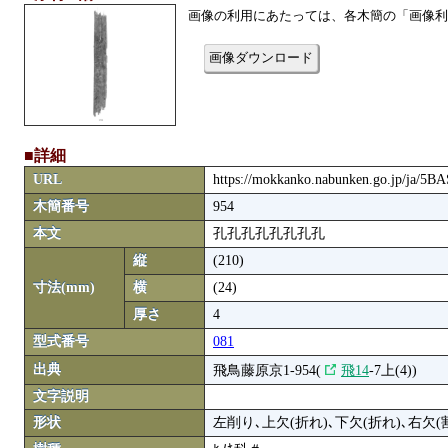
画像の利用にあたっては、各木簡の「画像利
画像ダウンロード
■詳細
URL
https://mokkanko.nabunken.go.jp/ja/5
木簡番号
954
本文
孔孔孔孔孔孔孔孔
縦
(210)
寸法(mm)
横
(24)
厚さ
4
型式番号
081
出典
飛鳥藤原京1-954(
飛14
-7上(4))
文字説明
形状
左削り､上欠(折れ)､下欠(折れ)､右欠(