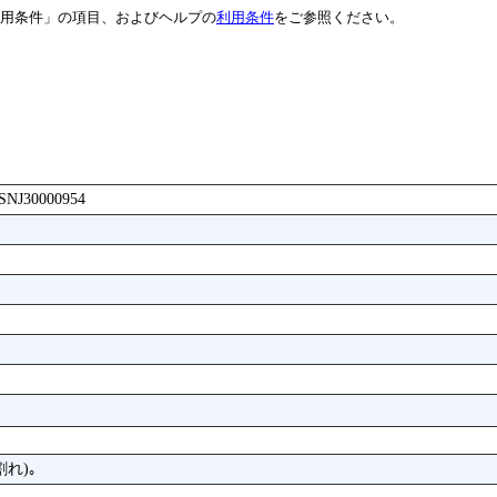
用条件」の項目、およびヘルプの
利用条件
をご参照ください。
BASNJ30000954
割れ)｡