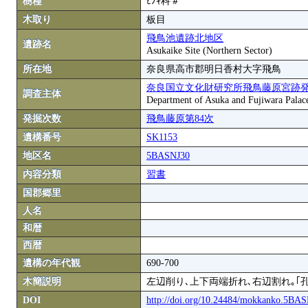
樹種
ﾋﾉｷ科＃
木取り
板目
飛鳥池遺跡北地区
遺跡名
Asukaike Site (Northern Sector)
所在地
奈良県高市郡明日香村大字飛鳥
奈良国立文化財研究所飛鳥藤原宮跡
調査主体
Department of Asuka and Fujiwara Palace S
発掘次数
飛鳥藤原第84次
遺構番号
SK1153
地区名
5BASNJ30
内容分類
習書
国郡郷里
人名
和暦
西暦
遺構の年代観
690-700
木簡説明
左辺削り､上下両端折れ､右辺割れ｡｢
DOI
http://doi.org/10.24484/mokkanko.5BA