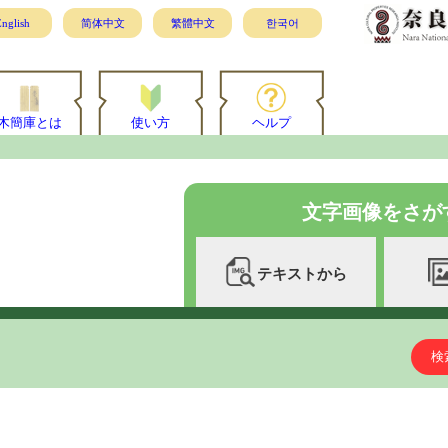
nglish
简体中文
繁體中文
한국어
木簡庫とは
使い方
ヘルプ
文字画像をさが
テキストから
検