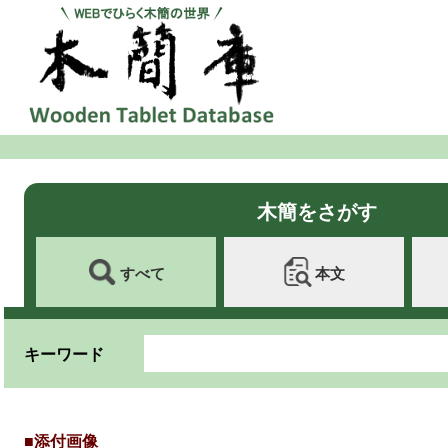
木簡をさがす
すべて
本文
キーワード
■添付画像