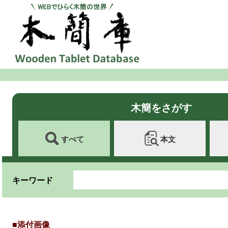
木簡をさがす
すべて
本文
キーワード
■添付画像