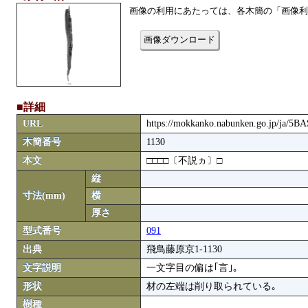
画像の利用にあたっては、各木簡の「画像利
画像ダウンロード
■詳細
URL
https://mokkanko.nabunken.go.jp/ja/5
木簡番号
1130
本文
□□□□〔不説ヵ〕□
縦
寸法(mm)
横
厚さ
型式番号
091
出典
飛鳥藤原京1-1130
文字説明
一文字目の偏は｢言｣｡
形状
材の左端は削り取られている｡
樹種