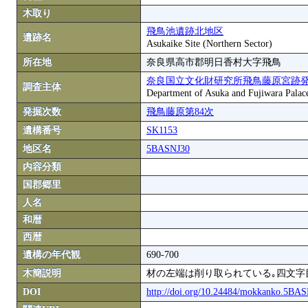
木取り
飛鳥池遺跡北地区
遺跡名
Asukaike Site (Northern Sector)
所在地
奈良県高市郡明日香村大字飛鳥
奈良国立文化財研究所飛鳥藤原宮跡
調査主体
Department of Asuka and Fujiwara Palace S
発掘次数
飛鳥藤原第84次
遺構番号
SK1153
地区名
5BASNJ30
内容分類
国郡郷里
人名
和暦
西暦
遺構の年代観
690-700
木簡説明
材の左端は削り取られている｡四文字目
DOI
http://doi.org/10.24484/mokkanko.5BA