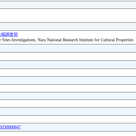
発掘調査部
ites Investigations, Nara National Research Institute for Cultural Properties
SNJ30000847