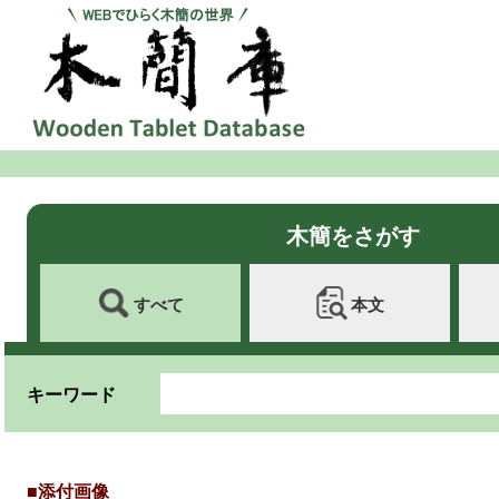
木簡をさがす
すべて
本文
キーワード
■添付画像