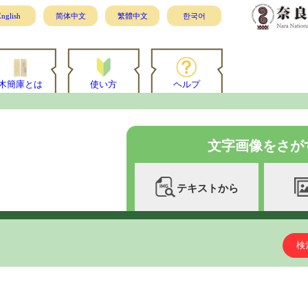
nglish
简体中文
繁體中文
한국어
木簡庫とは
使い方
ヘルプ
文字画像をさが
テキストから
検