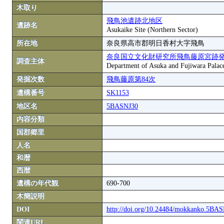
木取り
飛鳥池遺跡北地区
遺跡名
Asukaike Site (Northern Sector)
所在地
奈良県高市郡明日香村大字飛鳥
奈良国立文化財研究所飛鳥藤原宮跡
調査主体
Department of Asuka and Fujiwara Palace S
発掘次数
飛鳥藤原第84次
遺構番号
SK1153
地区名
5BASNJ30
内容分類
国郡郷里
人名
和暦
西暦
遺構の年代観
690-700
木簡説明
DOI
http://doi.org/10.24484/mokkanko.5BA
関連URL