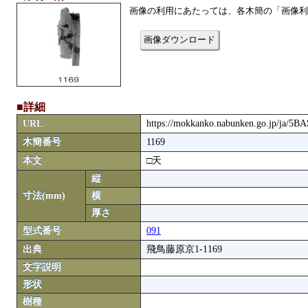
画像の利用にあたっては、各木簡の「画像利
画像ダウンロード
■詳細
URL
https://mokkanko.nabunken.go.jp/ja/5
木簡番号
1169
本文
□天
縦
寸法(mm)
横
厚さ
型式番号
091
出典
飛鳥藤原京1-1169
文字説明
形状
樹種