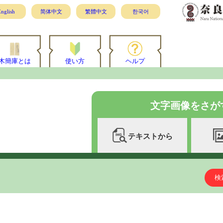
nglish
简体中文
繁體中文
한국어
木簡庫とは
使い方
ヘルプ
文字画像をさが
テキストから
検