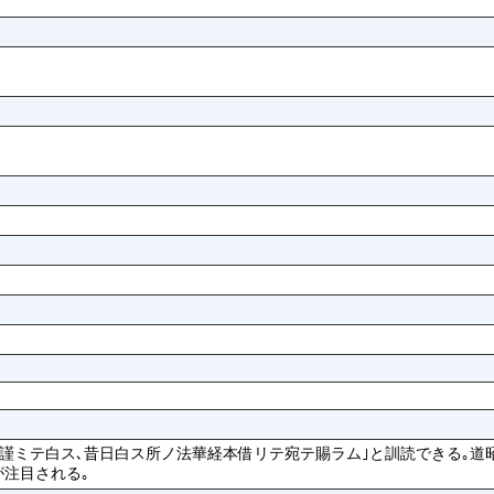
前ニ謹ミテ白ス､昔日白ス所ノ法華経本借リテ宛テ賜ラム｣と訓読できる｡
が注目される｡