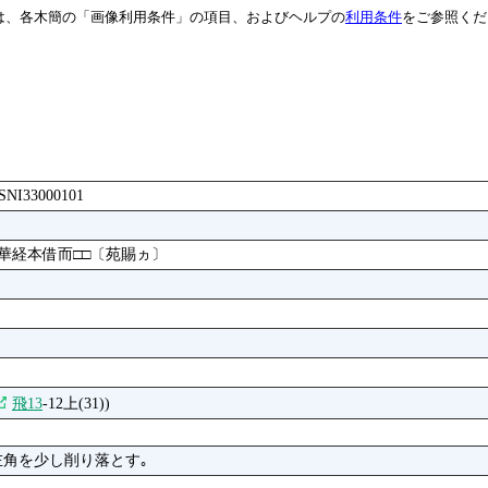
は、各木簡の「画像利用条件」の項目、およびヘルプの
利用条件
をご参照くだ
BASNI33000101
華経本借而□□〔苑賜ヵ〕
飛13
-12上(31))
左角を少し削り落とす｡