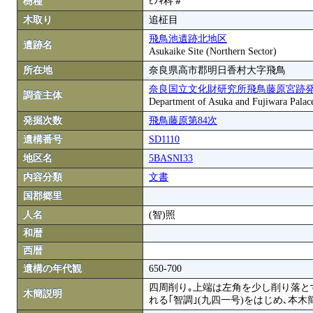
樹種
ﾋﾉｷ科＃
木取り
追柾目
飛鳥池遺跡北地区
遺跡名
Asukaike Site (Northern Sector)
所在地
奈良県高市郡明日香村大字飛鳥
奈良国立文化財研究所飛鳥藤原宮跡
調査主体
Department of Asuka and Fujiwara Palace S
発掘次数
飛鳥藤原第84次
遺構番号
SD1110
地区名
5BASNI33
内容分類
文書
国郡郷里
人名
(智)照
和暦
西暦
遺構の年代観
650-700
四周削り｡上端は左角を少し削り落とす
木簡説明
れる｢智調｣(九四一号)をはじめ､本木