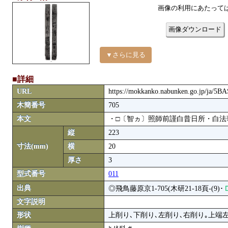
画像の利用にあたって
画像ダウンロード
▼さらに見る
■詳細
URL
https://mokkanko.nabunken.go.jp/ja/5
木簡番号
705
本文
・□〔智ヵ〕照師前謹白昔日所・白法
縦
223
寸法(mm)
横
20
厚さ
3
型式番号
011
出典
◎飛鳥藤原京1-705(木研21-18頁-(9)･
文字説明
形状
上削り､下削り､左削り､右削り｡上端