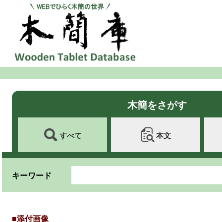
木簡をさがす
すべて
本文
キーワード
■添付画像