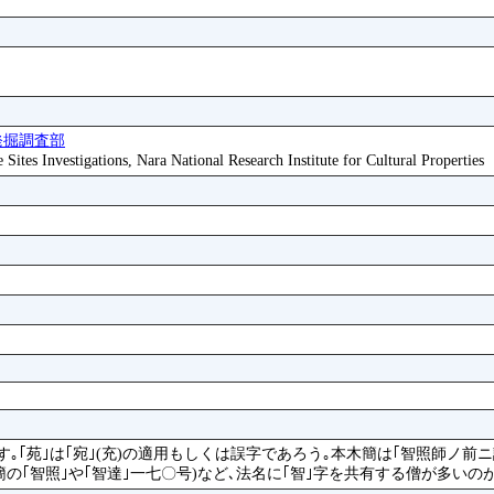
発掘調査部
ites Investigations, Nara National Research Institute for Cultural Properties
｡｢苑｣は｢宛｣(充)の適用もしくは誤字であろう｡本木簡は｢智照師ノ
簡の｢智照｣や｢智達｣一七〇号)など､法名に｢智｣字を共有する僧が多いの