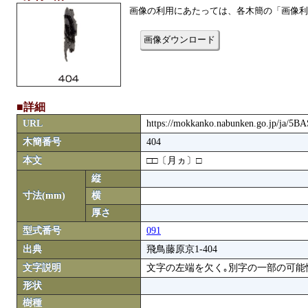
画像の利用にあたっては、各木簡の「画像利
画像ダウンロード
■詳細
URL
https://mokkanko.nabunken.go.jp/ja/5
木簡番号
404
本文
□□〔月ヵ〕□
縦
寸法(mm)
横
厚さ
型式番号
091
出典
飛鳥藤原京1-404
文字説明
文字の左端を欠く｡別字の一部の可能
形状
樹種