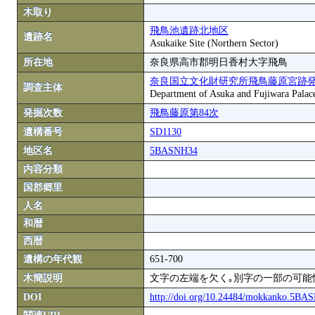
木取り
飛鳥池遺跡北地区
遺跡名
Asukaike Site (Northern Sector)
所在地
奈良県高市郡明日香村大字飛鳥
奈良国立文化財研究所飛鳥藤原宮跡
調査主体
Department of Asuka and Fujiwara Palace S
発掘次数
飛鳥藤原第84次
遺構番号
SD1130
地区名
5BASNH34
内容分類
国郡郷里
人名
和暦
西暦
遺構の年代観
651-700
木簡説明
文字の左端を欠く｡別字の一部の可能
DOI
http://doi.org/10.24484/mokkanko.5B