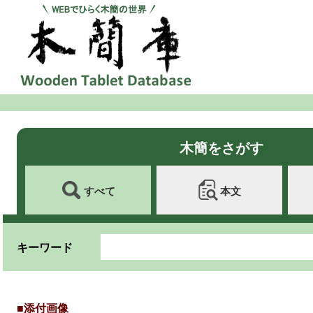
木簡をさがす
すべて
本文
キーワード
■添付画像