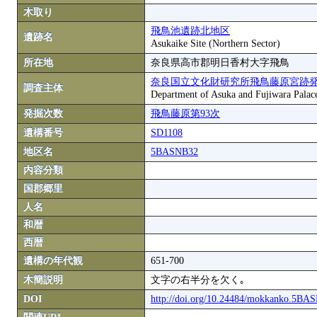
木取り
飛鳥池遺跡北地区
遺跡名
Asukaike Site (Northern Sector)
所在地
奈良県高市郡明日香村大字飛鳥
奈良国立文化財研究所飛鳥藤原宮跡
調査主体
Department of Asuka and Fujiwara Palace S
発掘次数
飛鳥藤原第93次
遺構番号
SD1108
地区名
5BASNB32
内容分類
国郡郷里
人名
和暦
西暦
遺構の年代観
651-700
木簡説明
文字の右半分を欠く｡
DOI
http://doi.org/10.24484/mokkanko.5B