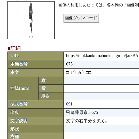
画像の利用にあたっては、各木簡の「画像利
画像ダウンロード
■詳細
URL
https://mokkanko.nabunken.go.jp/ja/5
木簡番号
675
本文
□〔年ヵ〕□□
縦
寸法(mm)
横
厚さ
型式番号
091
出典
飛鳥藤原京1-675
文字説明
文字の右半分を欠く｡
形状
樹種