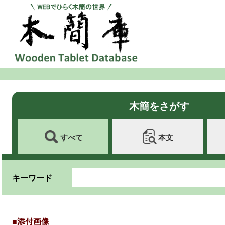
木簡をさがす
すべて
本文
キーワード
■添付画像