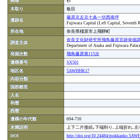
樹種
杉
木取り
板目
藤原京左京七条一坊西南坪
遺跡名
Fujiwara Capital (Left Capital, Seventh
所在地
奈良県橿原市上飛騨町
奈良文化財研究所飛鳥藤原宮跡発掘
調査主体
Department of Asuka and Fujiwara Palace S
発掘次数
飛鳥藤原第115次
遺構番号
SX501
地区名
5AWHHK17
内容分類
国郡郷里
人名
和暦
西暦
遺構の年代観
694-710
木簡説明
上下二片接続｡下端削り､上端折れ､左
DOI
http://doi.org/10.24484/mokkanko.5A