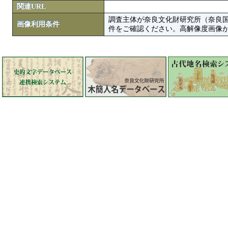
関連URL
調査主体が奈良文化財研究所（奈良
画像利用条件
件をご確認ください。高解像度画像がColbase