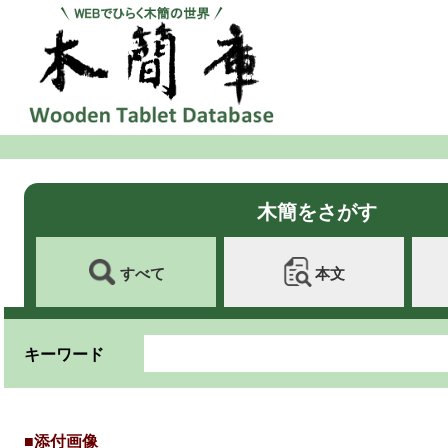
木簡をさがす
すべて
本文
キーワード
■添付画像