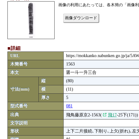
画像の利用にあたっては、各木簡の「画像利
画像ダウンロード
■詳細
URL
https://mokkanko.nabunken.go.jp/ja/
木簡番号
1563
本文
醤一斗一升三合
縦
(80)
寸法(mm)
横
(11)
厚さ
5
型式番号
081
出典
飛鳥藤原京2-1563(
飛17
-25下(171))
文字説明
形状
上下二片接続､下削り､上欠(折れ)､左欠