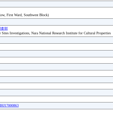
 Row, First Ward, Southwest Block)
調査部
ites Investigations, Nara National Research Institute for Cultural Properties
WHHJ17000863