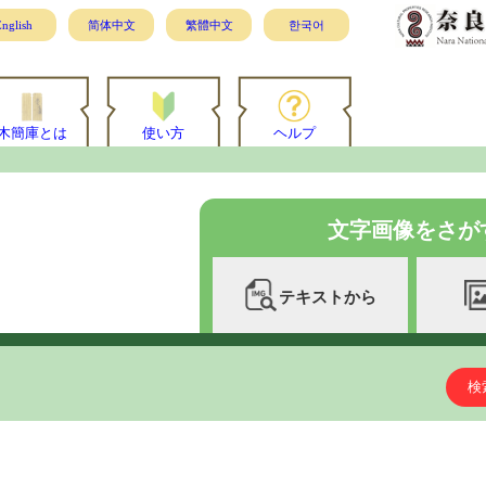
nglish
简体中文
繁體中文
한국어
木簡庫とは
使い方
ヘルプ
文字画像をさが
テキストから
検