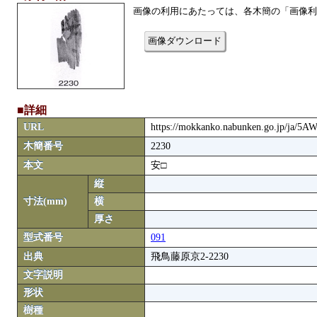
画像の利用にあたっては、各木簡の「画像利
画像ダウンロード
■詳細
URL
https://mokkanko.nabunken.go.jp/ja/5
木簡番号
2230
本文
安□
縦
寸法(mm)
横
厚さ
型式番号
091
出典
飛鳥藤原京2-2230
文字説明
形状
樹種