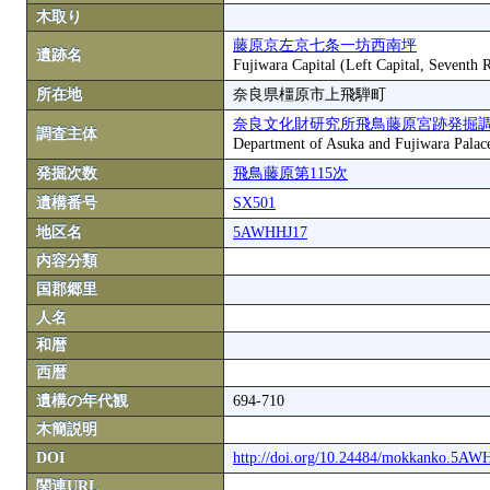
木取り
藤原京左京七条一坊西南坪
遺跡名
Fujiwara Capital (Left Capital, Seventh
所在地
奈良県橿原市上飛騨町
奈良文化財研究所飛鳥藤原宮跡発掘
調査主体
Department of Asuka and Fujiwara Palace S
発掘次数
飛鳥藤原第115次
遺構番号
SX501
地区名
5AWHHJ17
内容分類
国郡郷里
人名
和暦
西暦
遺構の年代観
694-710
木簡説明
DOI
http://doi.org/10.24484/mokkanko.5A
関連URL