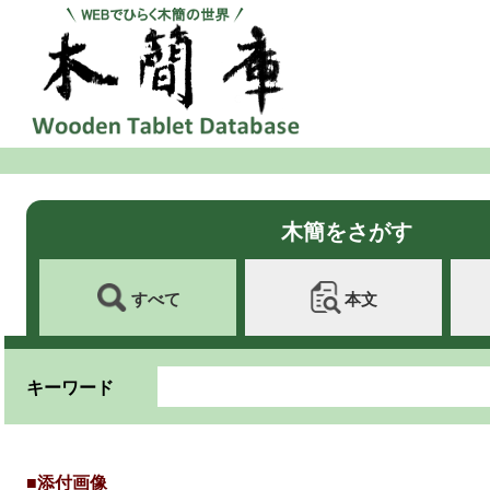
木簡をさがす
すべて
本文
キーワード
■添付画像