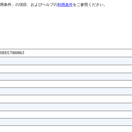
用条件」の項目、およびヘルプの
利用条件
をご参照ください。
AWHHJ17000863