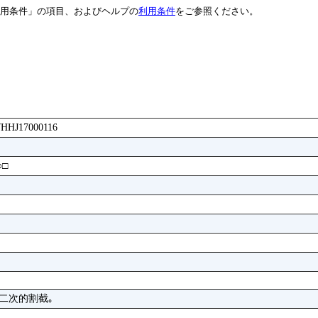
用条件」の項目、およびヘルプの
利用条件
をご参照ください。
AWHHJ17000116
□
左二次的割截｡