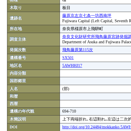
木取り
板目
藤原京左京七条一坊西南坪
遺跡名
Fujiwara Capital (Left Capital, Seventh
所在地
奈良県橿原市上飛騨町
奈良文化財研究所飛鳥藤原宮跡発掘
調査主体
Department of Asuka and Fujiwara Palace S
発掘次数
飛鳥藤原第115次
遺構番号
SX501
地区名
5AWHHJ17
内容分類
国郡郷里
人名
(部)
和暦
西暦
遺構の年代観
694-710
木簡説明
上下両端折れ､右辺割れ｡左辺は二次的
DOI
http://doi.org/10.24484/mokkanko.5A