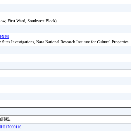
 Row, First Ward, Southwest Block)
調査部
ites Investigations, Nara National Research Institute for Cultural Properties
割截｡
WHHJ17000116