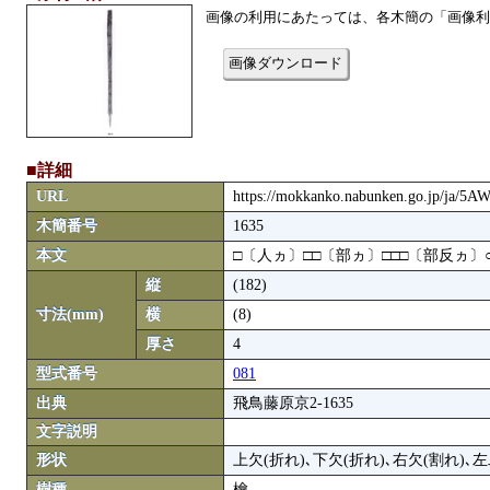
画像の利用にあたっては、各木簡の「画像利
画像ダウンロード
■詳細
URL
https://mokkanko.nabunken.go.jp/ja/5
木簡番号
1635
本文
□〔人ヵ〕□□〔部ヵ〕□□□〔部反ヵ〕○
縦
(182)
寸法(mm)
横
(8)
厚さ
4
型式番号
081
出典
飛鳥藤原京2-1635
文字説明
形状
上欠(折れ)､下欠(折れ)､右欠(割れ)､
樹種
檜