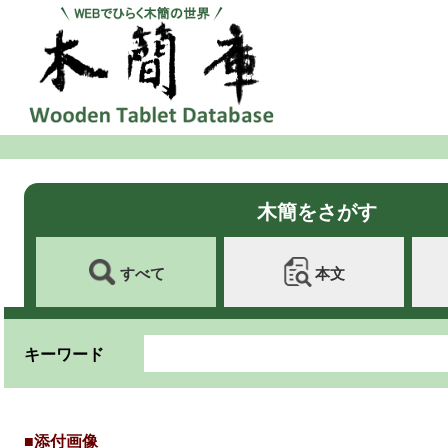
木簡をさがす
すべて
本文
キーワード
■添付画像