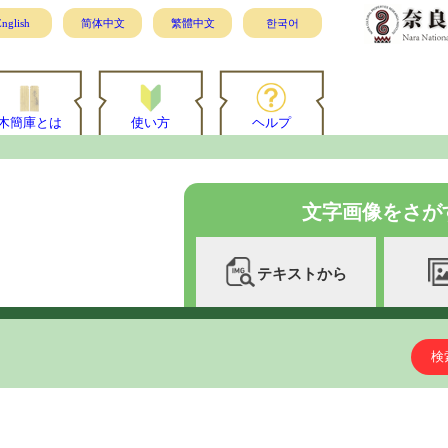
nglish
简体中文
繁體中文
한국어
木簡庫とは
使い方
ヘルプ
文字画像をさが
テキストから
検