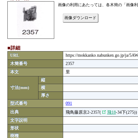
画像の利用にあたっては、各木簡の「画像利
画像ダウンロード
■詳細
URL
https://mokkanko.nabunken.go.jp/ja/5
木簡番号
2357
本文
里
縦
寸法(mm)
横
厚さ
型式番号
091
出典
飛鳥藤原京2-2357(
飛18
-34下(275))
文字説明
形状
樹種