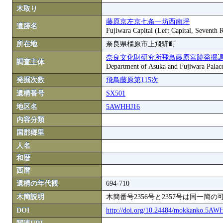
木取り
藤原京左京七条一坊西南坪
遺跡名
Fujiwara Capital (Left Capital, Seventh
所在地
奈良県橿原市上飛騨町
奈良文化財研究所飛鳥藤原宮跡発掘
調査主体
Department of Asuka and Fujiwara Palace S
発掘次数
飛鳥藤原第115次
遺構番号
SX501
地区名
5AWHHJ16
内容分類
国郡郷里
人名
和暦
西暦
遺構の年代観
694-710
木簡説明
木簡番号2356号と2357号は同一簡の
DOI
http://doi.org/10.24484/mokkanko.5A