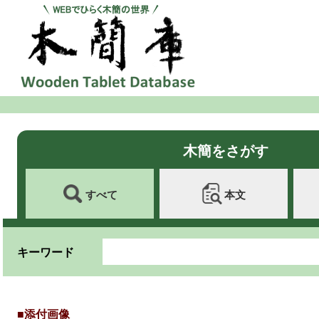
木簡をさがす
すべて
本文
キーワード
■添付画像