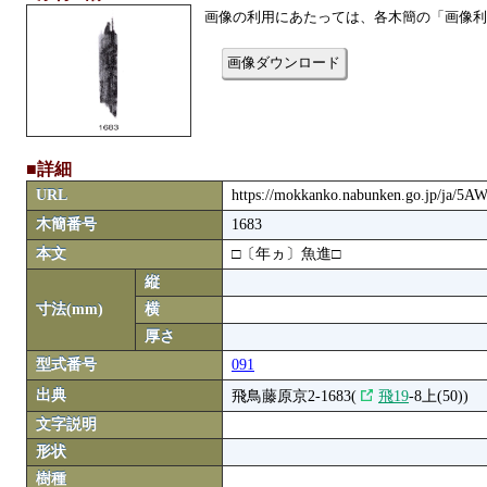
画像の利用にあたっては、各木簡の「画像利
画像ダウンロード
■詳細
URL
https://mokkanko.nabunken.go.jp/ja/5
木簡番号
1683
本文
□〔年ヵ〕魚進□
縦
寸法(mm)
横
厚さ
型式番号
091
出典
飛鳥藤原京2-1683(
飛19
-8上(50))
文字説明
形状
樹種