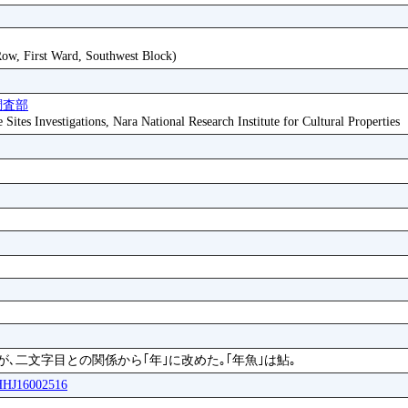
 Row, First Ward, Southwest Block)
調査部
ites Investigations, Nara National Research Institute for Cultural Properties
が､二文字目との関係から｢年｣に改めた｡｢年魚｣は鮎｡
WHHJ16002516