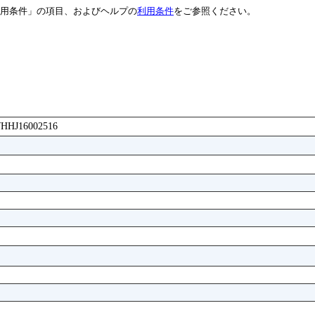
用条件」の項目、およびヘルプの
利用条件
をご参照ください。
AWHHJ16002516