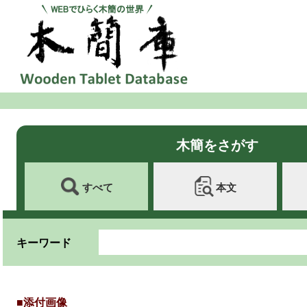
木簡をさがす
すべて
本文
キーワード
■添付画像