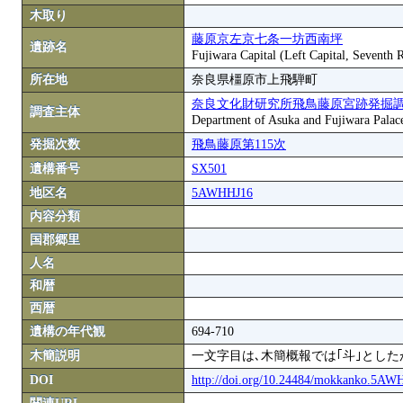
木取り
藤原京左京七条一坊西南坪
遺跡名
Fujiwara Capital (Left Capital, Seventh
所在地
奈良県橿原市上飛騨町
奈良文化財研究所飛鳥藤原宮跡発掘
調査主体
Department of Asuka and Fujiwara Palace S
発掘次数
飛鳥藤原第115次
遺構番号
SX501
地区名
5AWHHJ16
内容分類
国郡郷里
人名
和暦
西暦
遺構の年代観
694-710
木簡説明
一文字目は､木簡概報では｢斗｣とした
DOI
http://doi.org/10.24484/mokkanko.5A