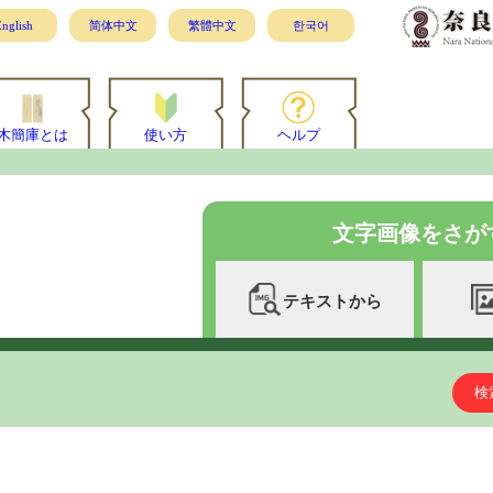
nglish
简体中文
繁體中文
한국어
木簡庫とは
使い方
ヘルプ
文字画像をさが
テキストから
検