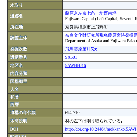
木取り
藤原京左京七条一坊西南坪
遺跡名
Fujiwara Capital (Left Capital, Seventh
所在地
奈良県橿原市上飛騨町
奈良文化財研究所飛鳥藤原宮跡発掘
調査主体
Department of Asuka and Fujiwara Palace S
発掘次数
飛鳥藤原第115次
遺構番号
SX501
地区名
5AWHHJ16
内容分類
国郡郷里
人名
和暦
西暦
遺構の年代観
694-710
木簡説明
材の左下は削り取られている｡
DOI
http://doi.org/10.24484/mokkanko.5A