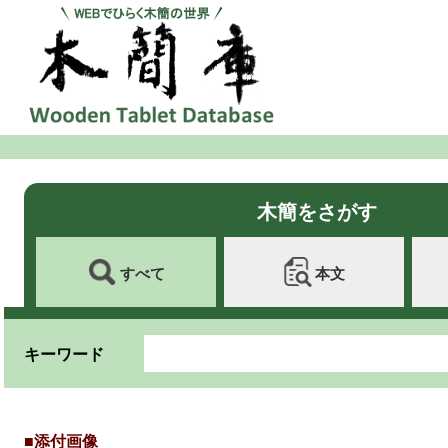
木簡をさがす
すべて
本文
キーワード
■添付画像