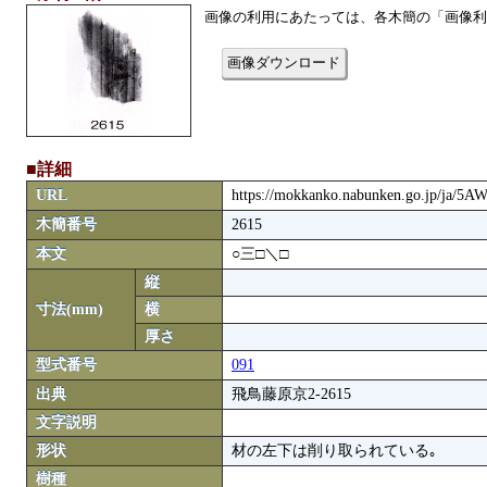
画像の利用にあたっては、各木簡の「画像利
画像ダウンロード
■詳細
URL
https://mokkanko.nabunken.go.jp/ja/5
木簡番号
2615
本文
○三□＼□
縦
寸法(mm)
横
厚さ
型式番号
091
出典
飛鳥藤原京2-2615
文字説明
形状
材の左下は削り取られている｡
樹種