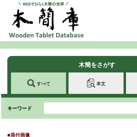
木簡をさがす
すべて
本文
キーワード
■添付画像