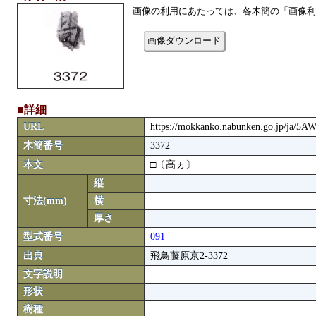
画像の利用にあたっては、各木簡の「画像利
画像ダウンロード
■詳細
URL
https://mokkanko.nabunken.go.jp/ja/5
木簡番号
3372
本文
□〔高ヵ〕
縦
寸法(mm)
横
厚さ
型式番号
091
出典
飛鳥藤原京2-3372
文字説明
形状
樹種