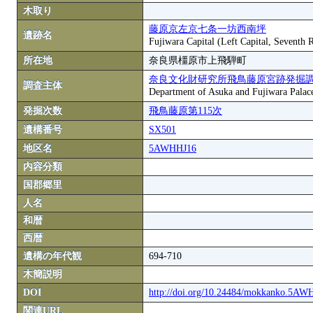
木取り
藤原京左京七条一坊西南坪
遺跡名
Fujiwara Capital (Left Capital, Seventh
所在地
奈良県橿原市上飛騨町
奈良文化財研究所飛鳥藤原宮跡発掘
調査主体
Department of Asuka and Fujiwara Palace S
発掘次数
飛鳥藤原第115次
遺構番号
SX501
地区名
5AWHHJ16
内容分類
国郡郷里
人名
和暦
西暦
遺構の年代観
694-710
木簡説明
DOI
http://doi.org/10.24484/mokkanko.5A
関連URL