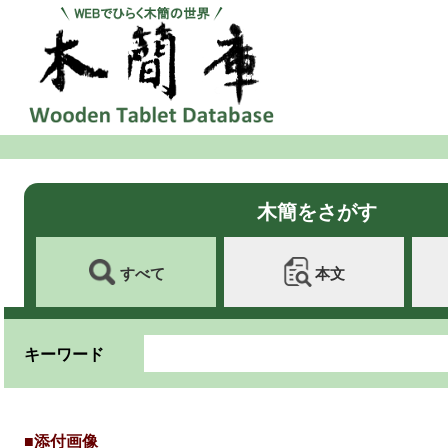
木簡をさがす
すべて
本文
キーワード
■添付画像