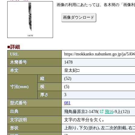
画像の利用にあたっては、各木簡の「画像利
画像ダウンロード
■詳細
URL
https://mokkanko.nabunken.go.jp/ja/5
木簡番号
1478
本文
皇太妃□
縦
(52)
寸法(mm)
横
(5)
厚さ
3
型式番号
081
出典
飛鳥藤原京2-1478(
飛16
-9上(12))
文字説明
文字の左半分を欠く｡
形状
上削り､下欠(折れ)､左二次的割截､右