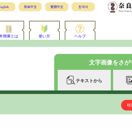
nglish
简体中文
繁體中文
한국어
木簡庫とは
使い方
ヘルプ
文字画像をさが
テキストから
検