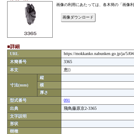
画像の利用にあたっては、各木簡の「画像利
画像ダウンロード
■詳細
URL
https://mokkanko.nabunken.go.jp/ja/5
木簡番号
3365
本文
恵□
縦
寸法(mm)
横
厚さ
型式番号
091
出典
飛鳥藤原京2-3365
文字説明
形状
樹種