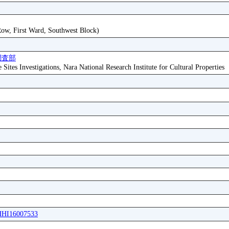
 Row, First Ward, Southwest Block)
調査部
ites Investigations, Nara National Research Institute for Cultural Properties
WHHI16007533