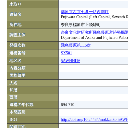
木取り
藤原京左京七条一坊西南坪
遺跡名
Fujiwara Capital (Left Capital, Seventh
所在地
奈良県橿原市上飛騨町
奈良文化財研究所飛鳥藤原宮跡発掘
調査主体
Department of Asuka and Fujiwara Palace S
発掘次数
飛鳥藤原第115次
遺構番号
SX501
地区名
5AWHHI16
内容分類
国郡郷里
人名
和暦
西暦
遺構の年代観
694-710
木簡説明
DOI
http://doi.org/10.24484/mokkanko.5A
関連URL