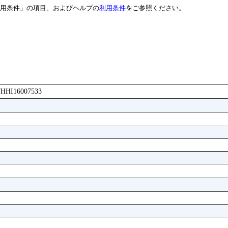
用条件」の項目、およびヘルプの
利用条件
をご参照ください。
AWHHI16007533