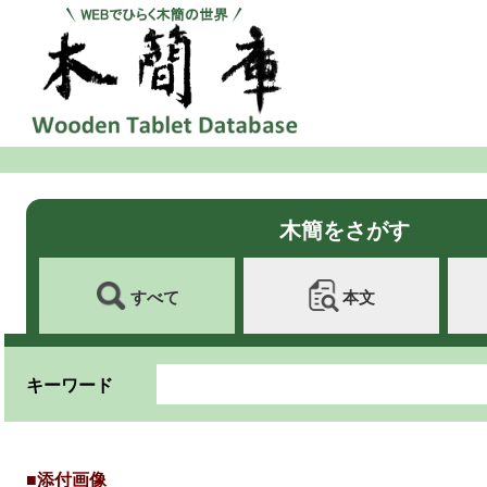
木簡をさがす
すべて
本文
キーワード
■添付画像