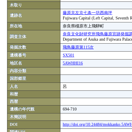
木取り
藤原京左京七条一坊西南坪
遺跡名
Fujiwara Capital (Left Capital, Seventh
所在地
奈良県橿原市上飛騨町
奈良文化財研究所飛鳥藤原宮跡発掘
調査主体
Department of Asuka and Fujiwara Palace S
発掘次数
飛鳥藤原第115次
遺構番号
SX501
地区名
5AWHHI16
内容分類
国郡郷里
人名
呂
和暦
西暦
遺構の年代観
694-710
木簡説明
DOI
http://doi.org/10.24484/mokkanko.5A