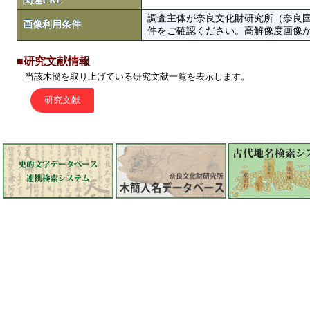
関連URL
調査主体が奈良文化財研究所（奈良
画像利用条件
件をご確認ください。高解像度画像がColbase
■研究文献情報
当該木簡を取り上げている研究文献一覧を表示します。
研究文献