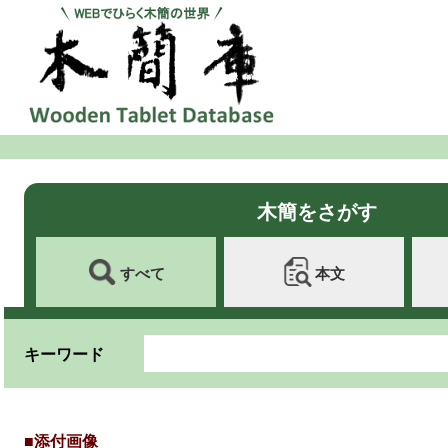
木簡をさがす
すべて
本文
キーワード
■添付画像