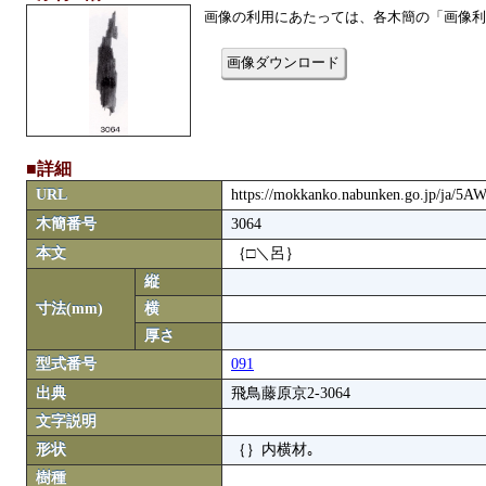
画像の利用にあたっては、各木簡の「画像利
画像ダウンロード
■詳細
URL
https://mokkanko.nabunken.go.jp/ja/5
木簡番号
3064
本文
｛□＼呂｝
縦
寸法(mm)
横
厚さ
型式番号
091
出典
飛鳥藤原京2-3064
文字説明
形状
｛｝内横材｡
樹種