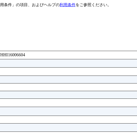
用条件」の項目、およびヘルプの
利用条件
をご参照ください。
AWHHI16006604