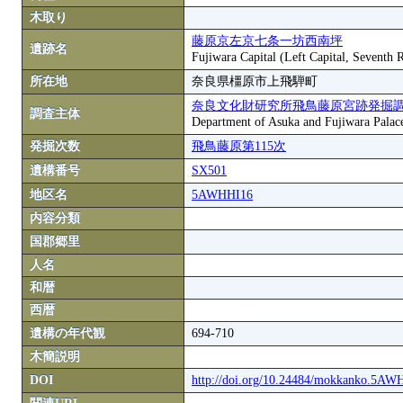
木取り
藤原京左京七条一坊西南坪
遺跡名
Fujiwara Capital (Left Capital, Seventh
所在地
奈良県橿原市上飛騨町
奈良文化財研究所飛鳥藤原宮跡発掘
調査主体
Department of Asuka and Fujiwara Palace S
発掘次数
飛鳥藤原第115次
遺構番号
SX501
地区名
5AWHHI16
内容分類
国郡郷里
人名
和暦
西暦
遺構の年代観
694-710
木簡説明
DOI
http://doi.org/10.24484/mokkanko.5A