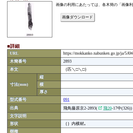
画像の利用にあたっては、各木簡の「画像利
画像ダウンロード
■詳細
URL
https://mokkanko.nabunken.go.jp/ja/5
木簡番号
2893
本文
｛匹＼□＼□｝
縦
寸法(mm)
横
厚さ
型式番号
091
出典
飛鳥藤原京2-2893(
飛20
-17中(326))
文字説明
形状
｛｝内横材｡
樹種