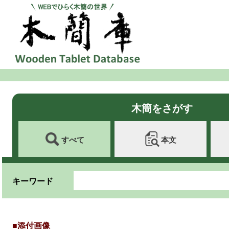
木簡をさがす
すべて
本文
キーワード
■添付画像