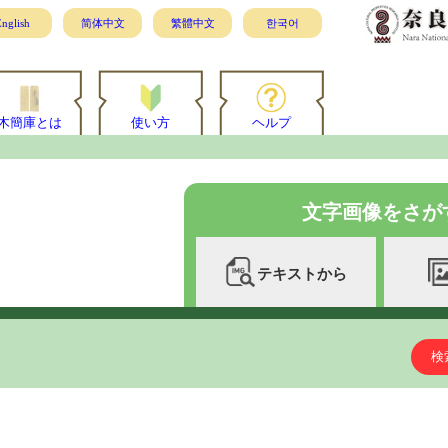
nglish
简体中文
繁體中文
한국어
木簡庫とは
使い方
ヘルプ
文字画像をさが
テキストから
検