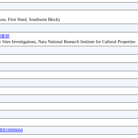
 Row, First Ward, Southwest Block)
調査部
ites Investigations, Nara National Research Institute for Cultural Properties
WHHI16006604