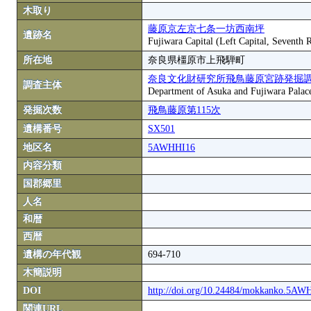
木取り
藤原京左京七条一坊西南坪
遺跡名
Fujiwara Capital (Left Capital, Seventh
所在地
奈良県橿原市上飛騨町
奈良文化財研究所飛鳥藤原宮跡発掘
調査主体
Department of Asuka and Fujiwara Palace S
発掘次数
飛鳥藤原第115次
遺構番号
SX501
地区名
5AWHHI16
内容分類
国郡郷里
人名
和暦
西暦
遺構の年代観
694-710
木簡説明
DOI
http://doi.org/10.24484/mokkanko.5A
関連URL