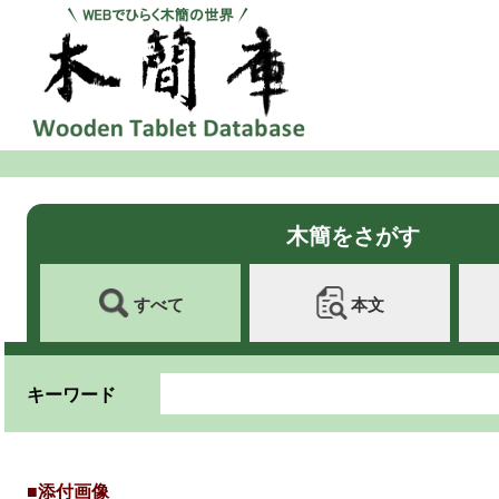
木簡をさがす
すべて
本文
キーワード
■添付画像