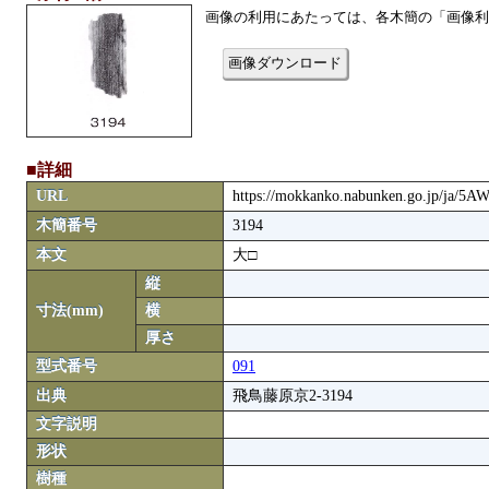
画像の利用にあたっては、各木簡の「画像利
画像ダウンロード
■詳細
URL
https://mokkanko.nabunken.go.jp/ja/5
木簡番号
3194
本文
大□
縦
寸法(mm)
横
厚さ
型式番号
091
出典
飛鳥藤原京2-3194
文字説明
形状
樹種