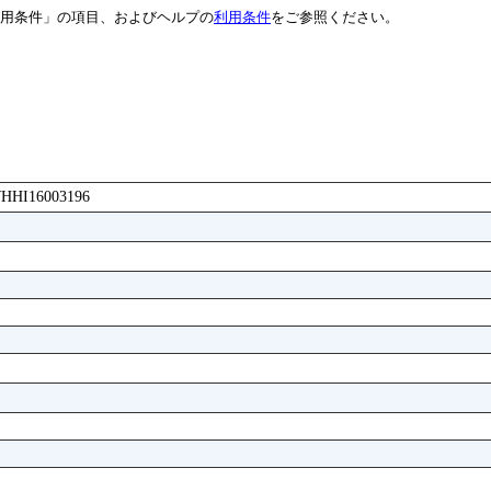
用条件」の項目、およびヘルプの
利用条件
をご参照ください。
AWHHI16003196