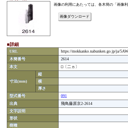
画像の利用にあたっては、各木簡の「画像利
画像ダウンロード
■詳細
URL
https://mokkanko.nabunken.go.jp/ja/5
木簡番号
2614
本文
□〔二ヵ〕
縦
寸法(mm)
横
厚さ
型式番号
091
出典
飛鳥藤原京2-2614
文字説明
形状
樹種