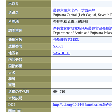
木取り
藤原京左京七条一坊西南坪
遺跡名
Fujiwara Capital (Left Capital, Seventh
所在地
奈良県橿原市上飛騨町
奈良文化財研究所飛鳥藤原宮跡発掘
調査主体
Department of Asuka and Fujiwara Palace S
発掘次数
飛鳥藤原第115次
遺構番号
SX501
地区名
5AWHHI16
内容分類
国郡郷里
人名
和暦
西暦
遺構の年代観
694-710
木簡説明
DOI
http://doi.org/10.24484/mokkanko.5A
関連URL