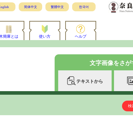
nglish
简体中文
繁體中文
한국어
木簡庫とは
使い方
ヘルプ
文字画像をさが
テキストから
検