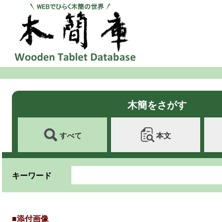
木簡をさがす
すべて
本文
キーワード
■添付画像