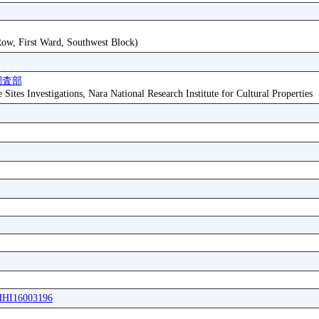
 Row, First Ward, Southwest Block)
調査部
ites Investigations, Nara National Research Institute for Cultural Properties
WHHI16003196