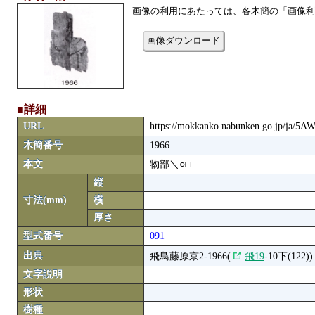
画像の利用にあたっては、各木簡の「画像利
画像ダウンロード
■詳細
URL
https://mokkanko.nabunken.go.jp/ja/5
木簡番号
1966
本文
物部＼○□
縦
寸法(mm)
横
厚さ
型式番号
091
出典
飛鳥藤原京2-1966(
飛19
-10下(122))
文字説明
形状
樹種