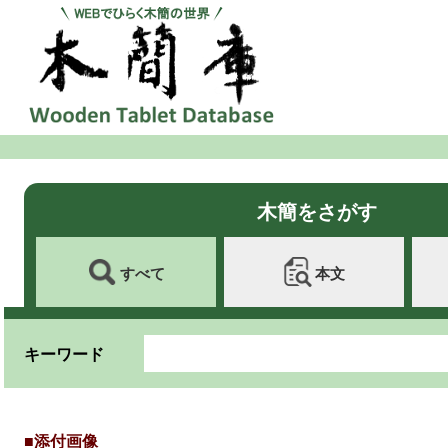
木簡をさがす
すべて
本文
キーワード
■添付画像