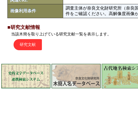
関連URL
調査主体が奈良文化財研究所（奈良
画像利用条件
件をご確認ください。高解像度画像がColbase
■研究文献情報
当該木簡を取り上げている研究文献一覧を表示します。
研究文献