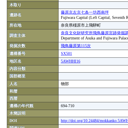
木取り
藤原京左京七条一坊西南坪
遺跡名
Fujiwara Capital (Left Capital, Seventh
所在地
奈良県橿原市上飛騨町
奈良文化財研究所飛鳥藤原宮跡発掘
調査主体
Department of Asuka and Fujiwara Palace S
発掘次数
飛鳥藤原第115次
遺構番号
SX501
地区名
5AWHHI16
内容分類
国郡郷里
人名
物部
和暦
西暦
遺構の年代観
694-710
木簡説明
DOI
http://doi.org/10.24484/mokkanko.5A