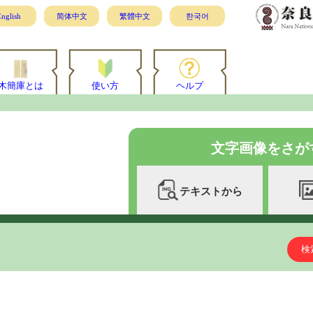
nglish
简体中文
繁體中文
한국어
木簡庫とは
使い方
ヘルプ
文字画像をさが
テキストから
検