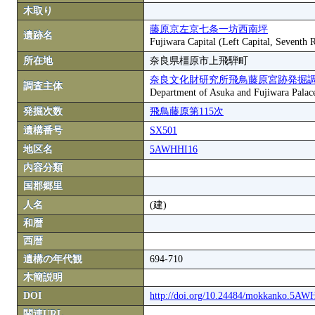
木取り
藤原京左京七条一坊西南坪
遺跡名
Fujiwara Capital (Left Capital, Seventh
所在地
奈良県橿原市上飛騨町
奈良文化財研究所飛鳥藤原宮跡発掘
調査主体
Department of Asuka and Fujiwara Palace S
発掘次数
飛鳥藤原第115次
遺構番号
SX501
地区名
5AWHHI16
内容分類
国郡郷里
人名
(建)
和暦
西暦
遺構の年代観
694-710
木簡説明
DOI
http://doi.org/10.24484/mokkanko.5A
関連URL