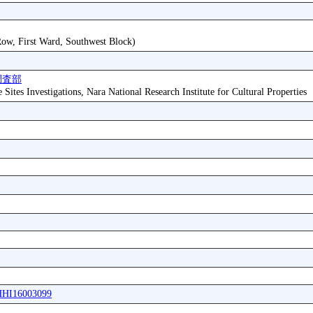
 Row, First Ward, Southwest Block)
調査部
ites Investigations, Nara National Research Institute for Cultural Properties
WHHI16003099