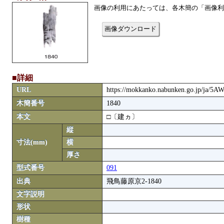
画像の利用にあたっては、各木簡の「画像利
画像ダウンロード
■詳細
URL
https://mokkanko.nabunken.go.jp/ja/5
木簡番号
1840
本文
□〔建ヵ〕
縦
寸法(mm)
横
厚さ
型式番号
091
出典
飛鳥藤原京2-1840
文字説明
形状
樹種