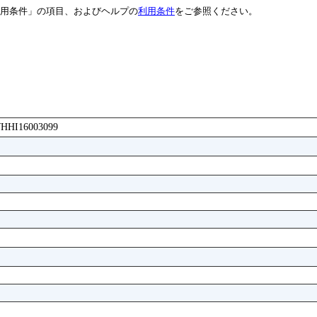
用条件」の項目、およびヘルプの
利用条件
をご参照ください。
AWHHI16003099