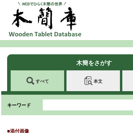
木簡をさがす
すべて
本文
キーワード
■添付画像