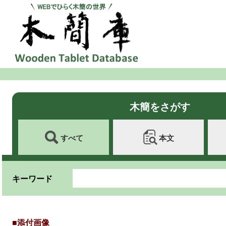
木簡をさがす
すべて
本文
キーワード
■添付画像