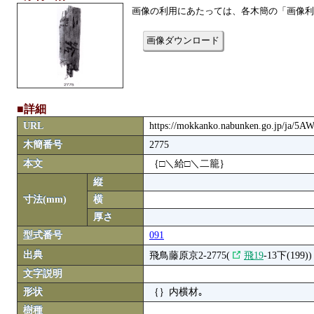
画像の利用にあたっては、各木簡の「画像利
画像ダウンロード
■詳細
URL
https://mokkanko.nabunken.go.jp/ja/5
木簡番号
2775
本文
｛□＼給□＼二籠｝
縦
寸法(mm)
横
厚さ
型式番号
091
出典
飛鳥藤原京2-2775(
飛19
-13下(199))
文字説明
形状
｛｝内横材｡
樹種