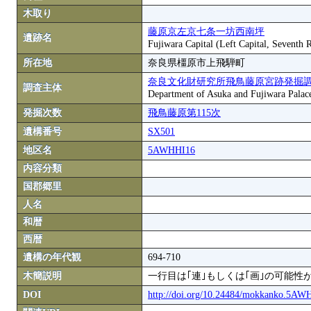
木取り
藤原京左京七条一坊西南坪
遺跡名
Fujiwara Capital (Left Capital, Seventh
所在地
奈良県橿原市上飛騨町
奈良文化財研究所飛鳥藤原宮跡発掘
調査主体
Department of Asuka and Fujiwara Palace S
発掘次数
飛鳥藤原第115次
遺構番号
SX501
地区名
5AWHHI16
内容分類
国郡郷里
人名
和暦
西暦
遺構の年代観
694-710
木簡説明
一行目は｢連｣もしくは｢画｣の可能性
DOI
http://doi.org/10.24484/mokkanko.5A