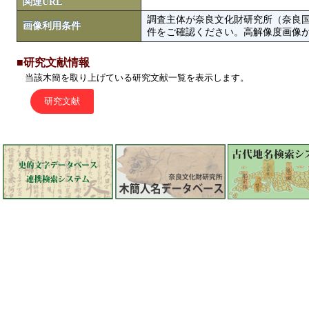
関連URL
調査主体が奈良文化財研究所（奈良
画像利用条件
件をご確認ください。高解像度画像がColbase
■研究文献情報
当該木簡を取り上げている研究文献一覧を表示します。
研究文献