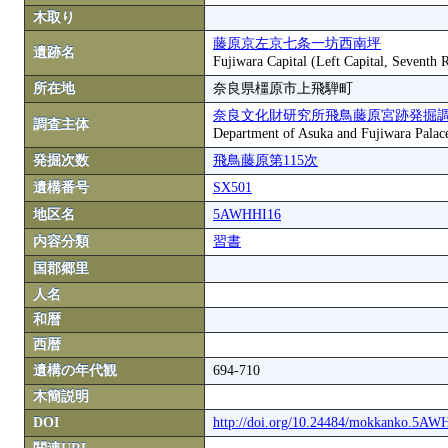
木取り
藤原京左京七条一坊西南坪
遺跡名
Fujiwara Capital (Left Capital, Seventh
所在地
奈良県橿原市上飛騨町
奈良文化財研究所飛鳥藤原宮跡発掘
調査主体
Department of Asuka and Fujiwara Palace S
発掘次数
飛鳥藤原第115次
遺構番号
SX501
地区名
5AWHHI16
内容分類
習書
国郡郷里
人名
和暦
西暦
遺構の年代観
694-710
木簡説明
DOI
http://doi.org/10.24484/mokkanko.5A