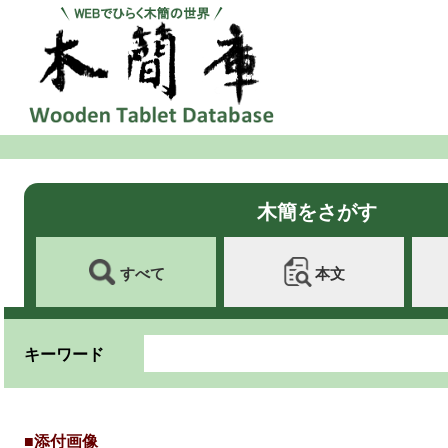
木簡をさがす
すべて
本文
キーワード
■添付画像