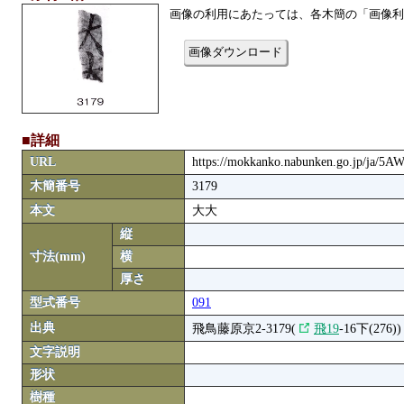
画像の利用にあたっては、各木簡の「画像利
画像ダウンロード
■詳細
URL
https://mokkanko.nabunken.go.jp/ja/5
木簡番号
3179
本文
大大
縦
寸法(mm)
横
厚さ
型式番号
091
出典
飛鳥藤原京2-3179(
飛19
-16下(276))
文字説明
形状
樹種