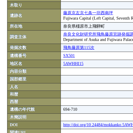
木取り
藤原京左京七条一坊西南坪
遺跡名
Fujiwara Capital (Left Capital, Seventh
所在地
奈良県橿原市上飛騨町
奈良文化財研究所飛鳥藤原宮跡発掘
調査主体
Department of Asuka and Fujiwara Palace S
発掘次数
飛鳥藤原第115次
遺構番号
SX501
地区名
5AWHHI15
内容分類
国郡郷里
人名
和暦
西暦
遺構の年代観
694-710
木簡説明
DOI
http://doi.org/10.24484/mokkanko.5A
関連URL