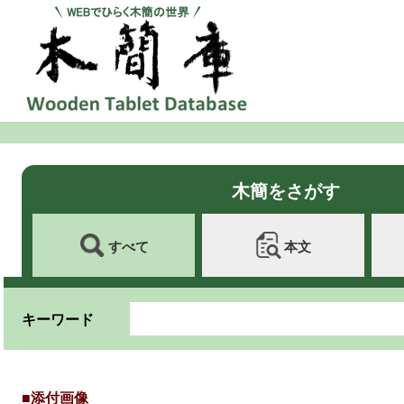
木簡をさがす
すべて
本文
キーワード
■添付画像