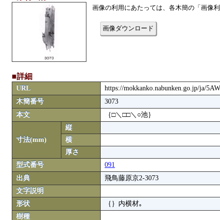
画像の利用にあたっては、各木簡の「画像利
画像ダウンロード
■詳細
URL
https://mokkanko.nabunken.go.jp/ja/5
木簡番号
3073
本文
｛□＼□□＼○池｝
縦
寸法(mm)
横
厚さ
型式番号
091
出典
飛鳥藤原京2-3073
文字説明
形状
｛｝内横材｡
樹種