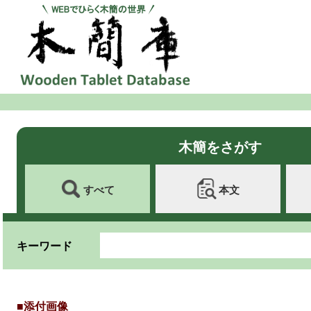
木簡をさがす
すべて
本文
キーワード
■添付画像