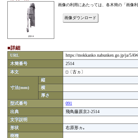
画像の利用にあたっては、各木簡の「画像利
画像ダウンロード
■詳細
URL
https://mokkanko.nabunken.go.jp/ja/5
木簡番号
2514
本文
□〔古ヵ〕
縦
寸法(mm)
横
厚さ
型式番号
091
出典
飛鳥藤原京2-2514
文字説明
形状
右原形ヵ｡
樹種