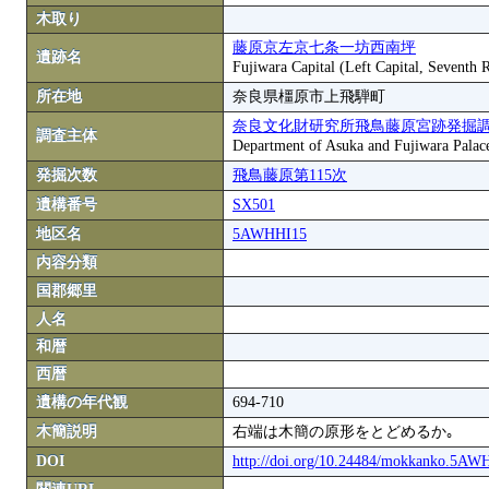
木取り
藤原京左京七条一坊西南坪
遺跡名
Fujiwara Capital (Left Capital, Seventh
所在地
奈良県橿原市上飛騨町
奈良文化財研究所飛鳥藤原宮跡発掘
調査主体
Department of Asuka and Fujiwara Palace S
発掘次数
飛鳥藤原第115次
遺構番号
SX501
地区名
5AWHHI15
内容分類
国郡郷里
人名
和暦
西暦
遺構の年代観
694-710
木簡説明
右端は木簡の原形をとどめるか｡
DOI
http://doi.org/10.24484/mokkanko.5A