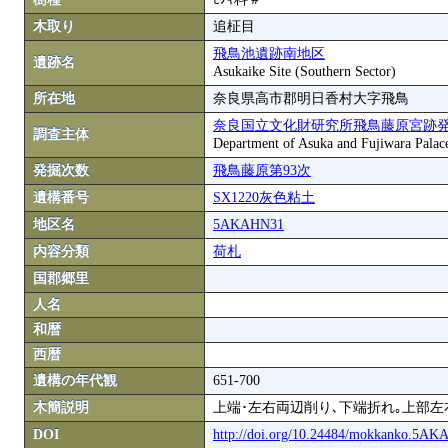
木取り
追柾目
飛鳥池遺跡南地区
遺跡名
Asukaike Site (Southern Sector)
所在地
奈良県高市郡明日香村大字飛鳥
奈良国立文化財研究所飛鳥藤原宮跡
調査主体
Department of Asuka and Fujiwara Palace S
発掘次数
飛鳥藤原第93次
遺構番号
SX1220灰色粘土
地区名
5AKAHN31
内容分類
荷札
国郡郷里
人名
和暦
西暦
遺構の年代観
651-700
木簡説明
上端･左右両辺削り､下端折れ｡上部左
DOI
http://doi.org/10.24484/mokkanko.5A