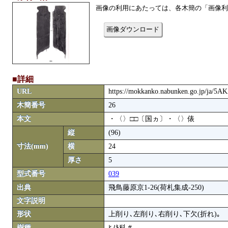
画像の利用にあたっては、各木簡の「画像利
画像ダウンロード
■詳細
URL
https://mokkanko.nabunken.go.jp/ja/
木簡番号
26
本文
・〈〉□□〔国ヵ〕・〈〉俵
縦
(96)
寸法(mm)
横
24
厚さ
5
型式番号
039
出典
飛鳥藤原京1-26(荷札集成-250)
文字説明
形状
上削り､左削り､右削り､下欠(折れ)｡
樹種
ﾋﾉｷ科＃