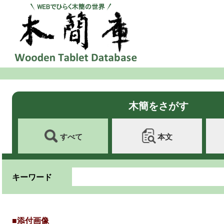
木簡をさがす
すべて
本文
キーワード
■添付画像