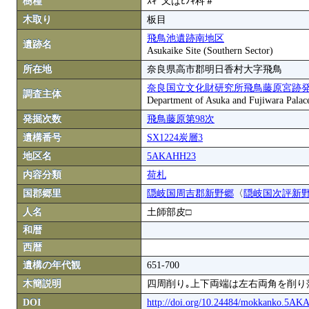
樹種
ｽｷﾞ又はﾋﾉｷ科＃
木取り
板目
飛鳥池遺跡南地区
遺跡名
Asukaike Site (Southern Sector)
所在地
奈良県高市郡明日香村大字飛鳥
奈良国立文化財研究所飛鳥藤原宮跡
調査主体
Department of Asuka and Fujiwara Palace S
発掘次数
飛鳥藤原第98次
遺構番号
SX1224炭層3
地区名
5AKAHH23
内容分類
荷札
国郡郷里
隠岐国周吉郡新野郷
〈
隠岐国次評新
人名
土師部皮□
和暦
西暦
遺構の年代観
651-700
木簡説明
四周削り｡上下両端は左右両角を削り
DOI
http://doi.org/10.24484/mokkanko.5A