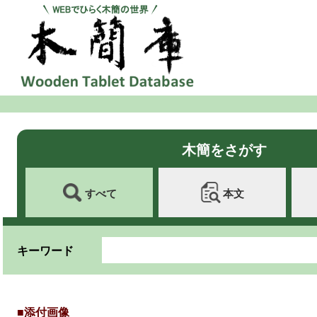
木簡をさがす
すべて
本文
キーワード
■添付画像