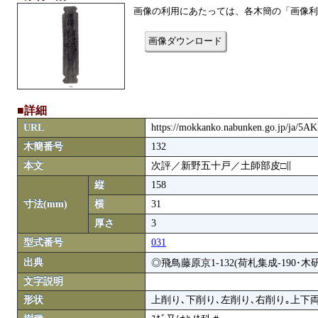
画像の利用にあたっては、各木簡の「画像利
画像ダウンロード
■詳細
URL
https://mokkanko.nabunken.go.jp/ja/
木簡番号
132
本文
次評／新野五十戸／土師部皮□∥
縦
158
寸法(mm)
横
31
厚さ
3
型式番号
031
出典
◎飛鳥藤原京1-132(荷札集成-190･木研24
文字説明
形状
上削り､下削り､左削り､右削り｡上