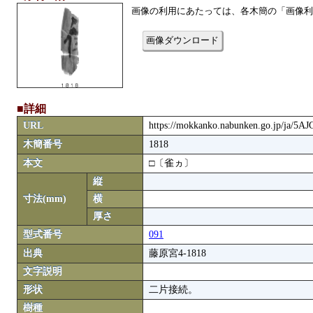
画像の利用にあたっては、各木簡の「画像利
画像ダウンロード
■詳細
URL
https://mokkanko.nabunken.go.jp/ja/5A
木簡番号
1818
本文
□〔雀ヵ〕
縦
寸法(mm)
横
厚さ
型式番号
091
出典
藤原宮4-1818
文字説明
形状
二片接続。
樹種