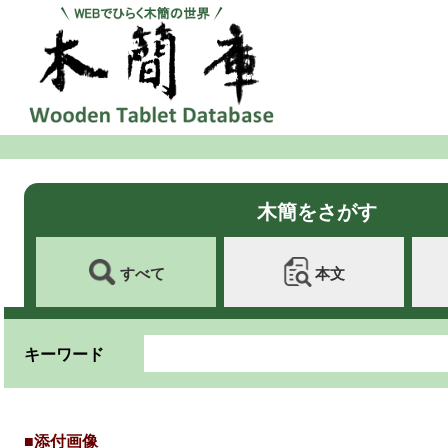
木簡をさがす
すべて
本文
キーワード
■添付画像